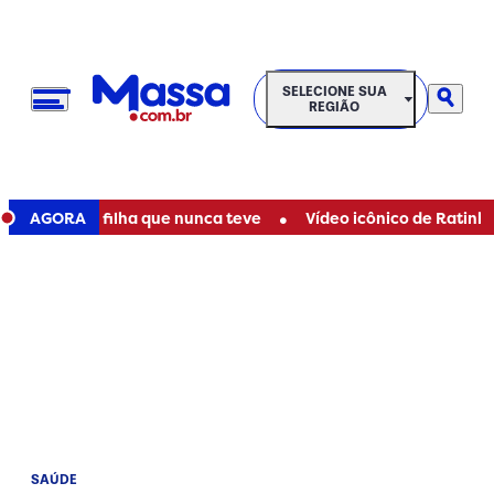
SELECIONE SUA REGIÃO
SELECIONE SUA
REGIÃO
•
r mãe de filha que nunca teve
AGORA
Vídeo icônico de Ratinho com
SAÚDE