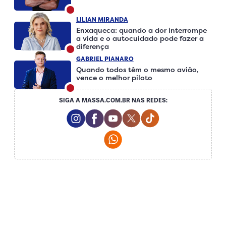
LILIAN MIRANDA
Enxaqueca: quando a dor interrompe
a vida e o autocuidado pode fazer a
diferença
GABRIEL PIANARO
Quando todos têm o mesmo avião,
vence o melhor piloto
SIGA A MASSA.COM.BR NAS REDES:
Instagram Social Media
Facebook Social Media
Youtube Social Media
Twitter Social Media
Tiktok Social Me
Whatsapp Social Media