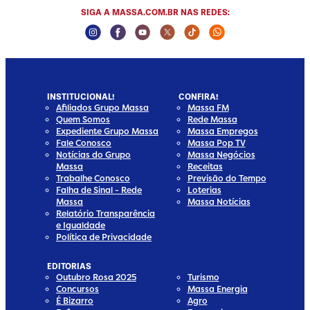
SIGA A MASSA.COM.BR NAS REDES:
Instagram Social Media
Facebook Social Media
Youtube Social Media
Twitter Social Media
Tiktok Social Media
Whatsapp Socia
INSTITUCIONAL!
CONFIRA!
Afiliados Grupo Massa
Massa FM
Quem Somos
Rede Massa
Expediente Grupo Massa
Massa Empregos
Fale Conosco
Massa Pop TV
Notícias do Grupo
Massa Negócios
Massa
Receitas
Trabalhe Conosco
Previsão do Tempo
Falha de Sinal - Rede
Loterias
Massa
Massa Notícias
Relatório Transparência
e Igualdade
Política de Privacidade
EDITORIAS
Outubro Rosa 2025
Turismo
Concursos
Massa Energia
É Bizarro
Agro