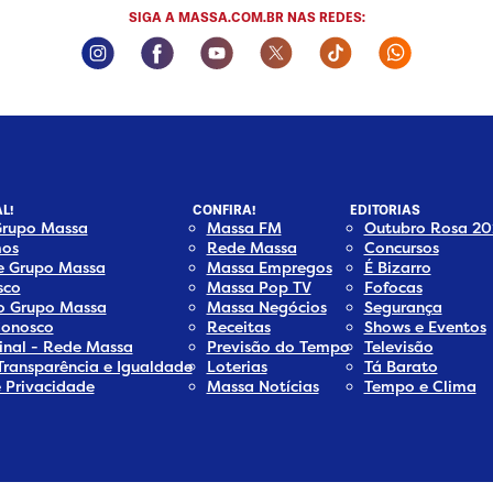
SIGA A MASSA.COM.BR NAS REDES:
Instagram Social Media
Facebook Social Media
Youtube Social Media
Twitter Social Media
Tiktok Social Med
Whatsapp 
L!
CONFIRA!
EDITORIAS
Grupo Massa
Massa FM
Outubro Rosa 20
os
Rede Massa
Concursos
e Grupo Massa
Massa Empregos
É Bizarro
sco
Massa Pop TV
Fofocas
do Grupo Massa
Massa Negócios
Segurança
Conosco
Receitas
Shows e Eventos
inal - Rede Massa
Previsão do Tempo
Televisão
Transparência e Igualdade
Loterias
Tá Barato
e Privacidade
Massa Notícias
Tempo e Clima