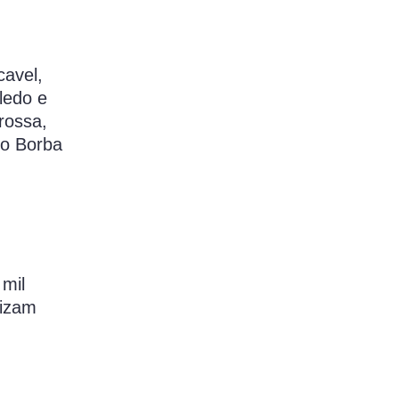
avel,
ledo e
rossa,
co Borba
mil
lizam