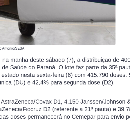
io Antonio/SESA
u na manhã deste sábado (7), a distribuição de 40
s de Saúde do Paraná. O lote faz parte da 35ª pau
o estado nesta sexta-feira (6) com 415.790 doses.
e única (DU) e 42,4% para segunda dose (D2).
0 AstraZeneca/Covax D1, 4.150 Janssen/Johnson 
aZeneca/Fiocruz D2 (referente a 21ª pauta) e 39.
e das doses permanecerá no Cemepar para envio po