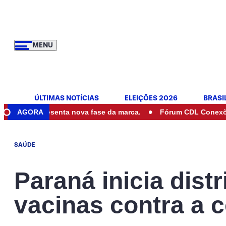
MENU
ÚLTIMAS NOTÍCIAS
ELEIÇÕES 2026
BRASI
•
e apresenta nova fase da marca.
AGORA
Fórum CDL Conexões & Neg
SAÚDE
Paraná inicia dist
vacinas contra a 