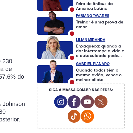
feira de ônibus da
América Latina
FABIANO TAVARES
Treinar é uma prova de
amor
LILIAN MIRANDA
Enxaqueca: quando a
dor interrompe a vida e
o autocuidado pode
fazer a diferença
0.230
GABRIEL PIANARO
ta de
Quando todos têm o
mesmo avião, vence o
 57,6% do
melhor piloto
SIGA A MASSA.COM.BR NAS REDES:
Instagram Social Media
Facebook Social Media
Youtube Social M
Twitter Soci
& Johnson
780
Tiktok Social Media
Whatsapp Social 
sterior.