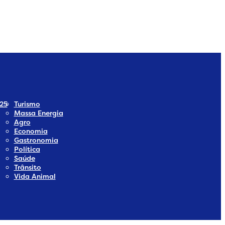
ia
Social Media
25
Turismo
Massa Energia
Agro
Economia
Gastronomia
Política
Saúde
Trânsito
Vida Animal