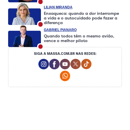
LILIAN MIRANDA
Enxaqueca: quando a dor interrompe
a vida e o autocuidado pode fazer a
diferença
GABRIEL PIANARO
Quando todos têm o mesmo avião,
vence o melhor piloto
SIGA A MASSA.COM.BR NAS REDES:
Instagram Social Media
Facebook Social Media
Youtube Social Media
Twitter Social Media
Tiktok Social Medi
Whatsapp Social Media