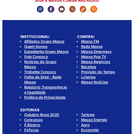
SIGA A MASSA.COM.BR NAS REDES:
Instagram Social Media
Facebook Social Media
Youtube Social Media
Twitter Social Media
Tiktok Social Media
Whatsapp Social
INSTITUCIONAL!
CONFIRA!
Afiliados Grupo Massa
Massa FM
Quem Somos
Rede Massa
Expediente Grupo Massa
Massa Empregos
Fale Conosco
Massa Pop TV
Notícias do Grupo
Massa Negócios
Massa
Receitas
Trabalhe Conosco
Previsão do Tempo
Falha de Sinal - Rede
Loterias
Massa
Massa Notícias
Relatório Transparência
e Igualdade
Política de Privacidade
EDITORIAS
Outubro Rosa 2025
Turismo
Concursos
Massa Energia
É Bizarro
Agro
Fofocas
Economia