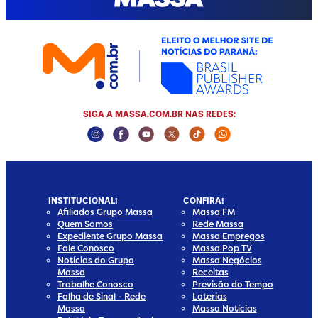
SIGA A MASSA.COM.BR NAS REDES:
Instagram Social Media
Facebook Social Media
Youtube Social Media
Twitter Social Media
Tiktok Social Media
Whatsapp Socia
INSTITUCIONAL!
CONFIRA!
Afiliados Grupo Massa
Massa FM
Quem Somos
Rede Massa
Expediente Grupo Massa
Massa Empregos
Fale Conosco
Massa Pop TV
Notícias do Grupo
Massa Negócios
Massa
Receitas
Trabalhe Conosco
Previsão do Tempo
Falha de Sinal - Rede
Loterias
Massa
Massa Notícias