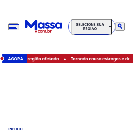
SELECIONE SUA REGIÃO
SELECIONE SUA
REGIÃO
•
; veja região afetada
AGORA
Tornado causa estragos e deixa mor
INÉDITO