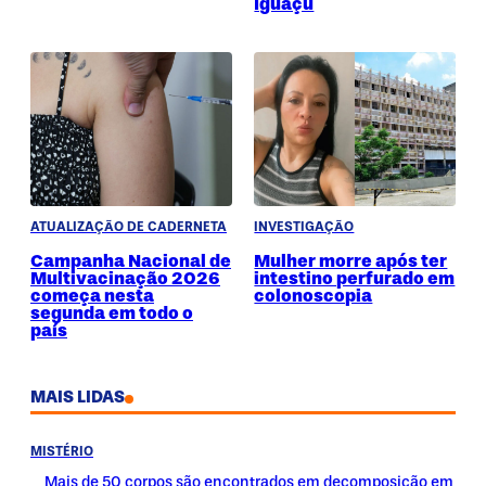
Iguaçu
ATUALIZAÇÃO DE CADERNETA
INVESTIGAÇÃO
Campanha Nacional de
Mulher morre após ter
Multivacinação 2026
intestino perfurado em
começa nesta
colonoscopia
segunda em todo o
país
MAIS LIDAS
MISTÉRIO
Mais de 50 corpos são encontrados em decomposição em