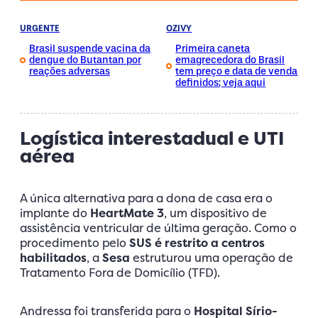
URGENTE
OZIVY
Brasil suspende vacina da
Primeira caneta
dengue do Butantan por
emagrecedora do Brasil
reações adversas
tem preço e data de venda
definidos; veja aqui
Logística interestadual e UTI
aérea
A única alternativa para a dona de casa era o
implante do
HeartMate 3
, um dispositivo de
assistência ventricular de última geração. Como o
procedimento pelo
SUS
é restrito a centros
habilitados
, a
Sesa
estruturou uma operação de
Tratamento Fora de Domicílio (TFD).
Andressa foi transferida para o
Hospital Sírio-