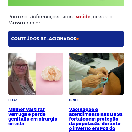
Para mais informações sobre
saúde
, acesse o
Massa.com.br
CONTEÚDOS RELACIONADOS
EITA!
GRIPE
Mulher vai tirar
Vacinação e
verruga e perde
atendimento nas UBSs
genitália em cirurgia
fortalecem proteção
errada
da população durante
o inverno em Foz do