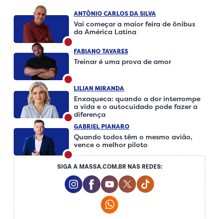
ANTÔNIO CARLOS DA SILVA
Vai começar a maior feira de ônibus
da América Latina
FABIANO TAVARES
Treinar é uma prova de amor
LILIAN MIRANDA
Enxaqueca: quando a dor interrompe
a vida e o autocuidado pode fazer a
diferença
GABRIEL PIANARO
Quando todos têm o mesmo avião,
vence o melhor piloto
SIGA A MASSA.COM.BR NAS REDES:
Instagram Social Media
Facebook Social Media
Youtube Social Media
Twitter Social Media
Tiktok Social Me
Whatsapp Social Media