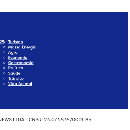
25
Turismo
Massa Energia
Agro
Economia
Gastronomia
Política
Saúde
Trânsito
Vida Animal
A NEWS LTDA - CNPJ: 23.473.535/0001-85