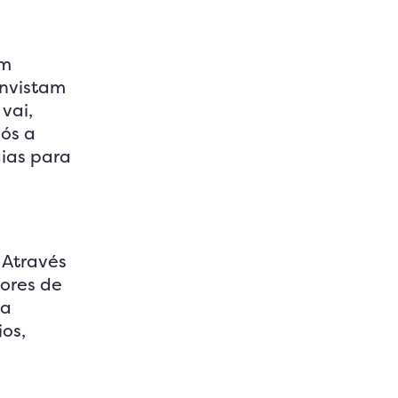
em
invistam
vai,
pós a
gias para
 Através
dores de
 a
ios,