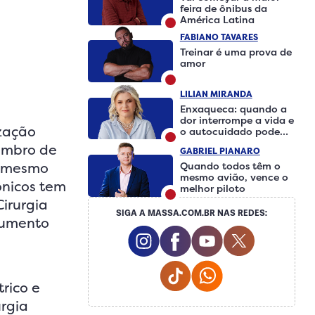
feira de ônibus da
América Latina
FABIANO TAVARES
Treinar é uma prova de
amor
LILIAN MIRANDA
Enxaqueca: quando a
dor interrompe a vida e
zação
o autocuidado pode
fazer a diferença
embro de
GABRIEL PIANARO
, mesmo
Quando todos têm o
mesmo avião, vence o
ônicos tem
melhor piloto
irurgia
SIGA A MASSA.COM.BR NAS REDES:
aumento
Instagram Social Media
Facebook Social Medi
Youtube Social 
Twitter So
Tiktok Social Media
Whatsapp Social
rico e
urgia