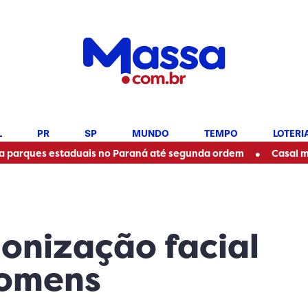
L
PR
SP
MUNDO
TEMPO
LOTERI
•
s estaduais no Paraná até segunda ordem
Casal morre em a
onização facial
homens