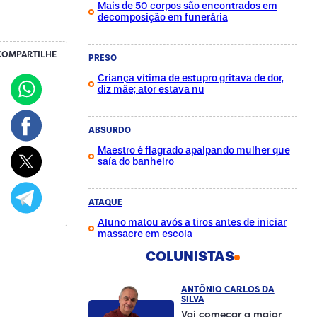
Mais de 50 corpos são encontrados em
decomposição em funerária
COMPARTILHE
PRESO
Criança vítima de estupro gritava de dor,
diz mãe; ator estava nu
ABSURDO
Maestro é flagrado apalpando mulher que
saía do banheiro
ATAQUE
Aluno matou avós a tiros antes de iniciar
massacre em escola
COLUNISTAS
ANTÔNIO CARLOS DA
SILVA
Vai começar a maior