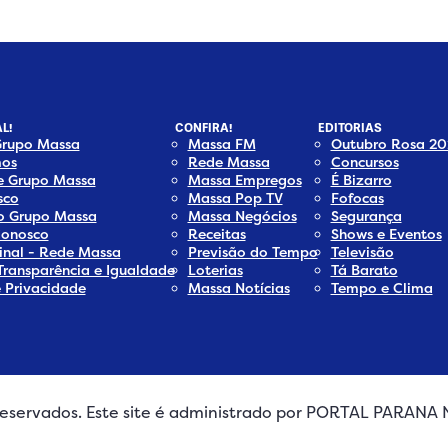
L!
CONFIRA!
EDITORIAS
Grupo Massa
Massa FM
Outubro Rosa 20
os
Rede Massa
Concursos
e Grupo Massa
Massa Empregos
É Bizarro
sco
Massa Pop TV
Fofocas
do Grupo Massa
Massa Negócios
Segurança
Conosco
Receitas
Shows e Eventos
inal - Rede Massa
Previsão do Tempo
Televisão
Transparência e Igualdade
Loterias
Tá Barato
e Privacidade
Massa Notícias
Tempo e Clima
s reservados. Este site é administrado por PORTAL PARAN