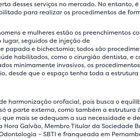
rta desses serviços no mercado. No entanto, é 
bilitado para realizar os procedimentos de for
 homens e mulheres estão os preenchimentos c
o lugar, seguidos de injeção de
 de papada e bichectomia; todos são procedime
aúde habilitados, como o cirurgião dentista, e 
ados minimamente invasivos, os procedimentos
io, desde que o espaço tenha toda a estrutura
 harmonização orofacial, pois busca o equilíb
o só a parte externa, como também a estrutura 
os que mais se adequam a sua necessidade e de
da Hora Galvão, Membro Titular da Sociedade Br
na Odontologia – SBTI e franqueada em Pernam