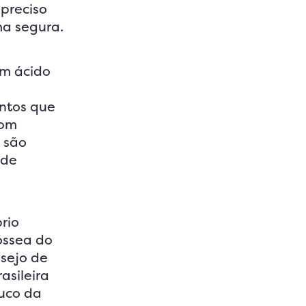
preciso
ma segura.
om ácido
ntos que
com
 são
 de
rio
óssea do
sejo de
asileira
buco da