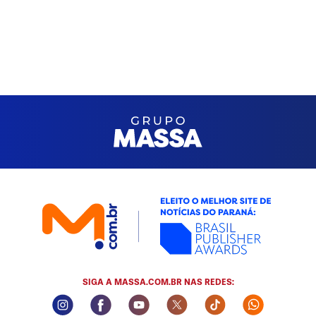
SIGA A MASSA.COM.BR NAS REDES:
Instagram Social Media
Facebook Social Media
Youtube Social Media
Twitter Social Media
Tiktok Social Me
Whatsapp