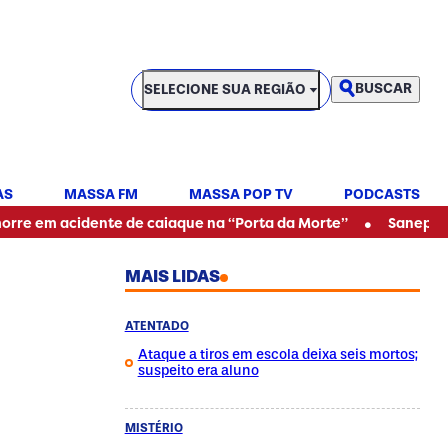
SELECIONE SUA REGIÃO
BUSCAR
SELECIONE SUA REGIÃO
AS
MASSA FM
MASSA POP TV
PODCASTS
•
cidente de caiaque na “Porta da Morte”
Sanepar alerta pa
MAIS LIDAS
ATENTADO
Ataque a tiros em escola deixa seis mortos;
suspeito era aluno
MISTÉRIO