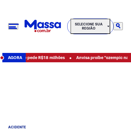
SELECIONE SUA REGIÃO
SELECIONE SUA
REGIÃO
•
abusos e pede R$18 milhões
AGORA
Anvisa proíbe "ozempic natural" 
ACIDENTE