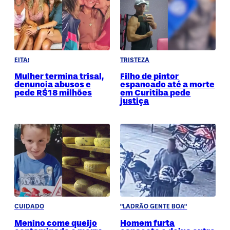
EITA!
TRISTEZA
Mulher termina trisal,
Filho de pintor
denuncia abusos e
espancado até a morte
pede R$18 milhões
em Curitiba pede
justiça
CUIDADO
"LADRÃO GENTE BOA"
Menino come queijo
Homem furta