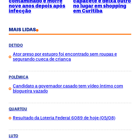
contaminado e morre
capacete e deixa outro
nove anos depois após
no lugar em shopping
infecção
em Curitiba
MAIS LIDAS
DETIDO
Ator preso por estupro foi encontrado sem roupas e
segurando cueca de criança
POLÊMICA
Candidato a governador casado tem vídeo íntimo com
blogueira vazado
QUARTOU
Resultado da Loteria Federal 6089 de hoje (05/08)
LUTO