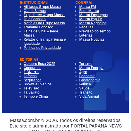
INSTITUCIONAL!
CONFIRA!
Afiliados Grupo Massa
Massa FM
Quem Somos
Rede Massa
Expediente Grupo Massa
Massa Empregos
Fale Conosco
Massa Pop TV
Notícias do Grupo Massa
Massa Negócios
Trabalhe Conosco
Receitas
Falha de Sinal - Rede
Previsão do Tempo
Massa
Loterias
Relatório Transparência e
Massa Notícias
Igualdade
Política de Privacidade
EDITORIAS
Outubro Rosa 2025
Turismo
Concursos
Massa Energia
É Bizarro
Agro
Fofocas
Economia
Segurança
Gastronomia
Shows e Eventos
Política
Televisão
Saúde
Tá Barato
Trânsito
Tempo e Clima
Vida Animal
dia
 Media
al Media
ocial Media
Massa.com.br © 2026. Todos os direitos reservados.
Este site é administrado por PORTAL PARANA NEWS
ia
ial Media