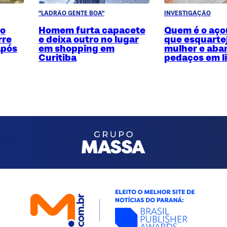
"LADRÃO GENTE BOA"
INVESTIGAÇÃO
jo
Homem furta capacete
Quem é o aço
rre
e deixa outro no lugar
que esquarte
após
em shopping em
mulher e ab
Curitiba
pedaços em li