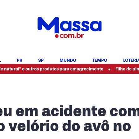
L
PR
SP
MUNDO
TEMPO
LOTERI
•
e outros produtos para emagrecimento
Filho de pintor espanca
eu em acidente co
o velório do avô no