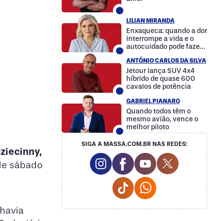
LILIAN MIRANDA
Enxaqueca: quando a dor
interrompe a vida e o
autocuidado pode fazer
a diferença
ANTÔNIO CARLOS DA SILVA
Jetour lança SUV 4x4
híbrido de quase 600
cavalos de potência
GABRIEL PIANARO
Quando todos têm o
mesmo avião, vence o
melhor piloto
SIGA A MASSA.COM.BR NAS REDES:
ziecinny,
Instagram Social Media
Facebook Social Media
Youtube Social M
Twitter Soc
de sábado
Tiktok Social Media
Whatsapp Social
 havia