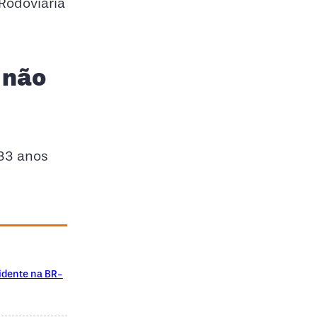
Rodoviária
 não
 33 anos
idente na BR-