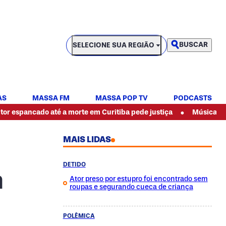
SELECIONE SUA REGIÃO
BUSCAR
SELECIONE SUA REGIÃO
AS
MASSA FM
MASSA POP TV
PODCASTS
•
do até a morte em Curitiba pede justiça
Música ao vivo, entre
MAIS LIDAS
DETIDO
m
Ator preso por estupro foi encontrado sem
roupas e segurando cueca de criança
POLÊMICA