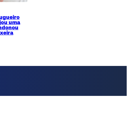
ugueiro
jou uma
andonou
xeira