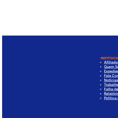
INSTITUCI
Afiliad
Quem S
Expedie
Fale Co
Notícia
Trabalh
Falha d
Relatóri
Política