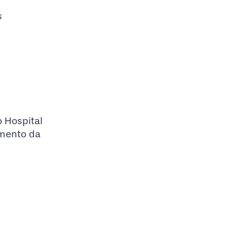
s
 Hospital
omento da