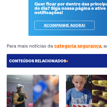
Quer ficar por dentro das principa
do dia? Siga nossa página e ative
notificações!
ACOMPANHE AGORA!
categoria segurança
Para mais notícias da
, 
CONTEÚDOS RELACIONADOS