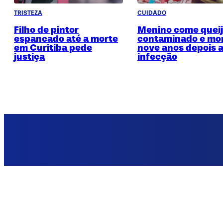
TRISTEZA
CUIDADO
Filho de pintor
Menino come quei
espancado até a morte
contaminado e mo
em Curitiba pede
nove anos depois 
justiça
infecção