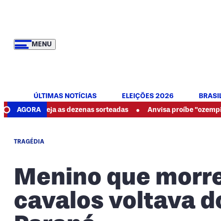
MENU
ÚLTIMAS NOTÍCIAS
ELEIÇÕES 2026
BRASI
•
 veja as dezenas sorteadas
AGORA
Anvisa proíbe "ozempic natural" 
TRAGÉDIA
Menino que morr
cavalos voltava d