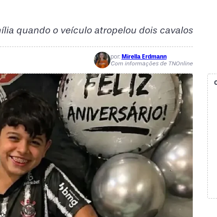
ília quando o veículo atropelou dois cavalos
por:
Mirella Erdmann
Com informações de TNOnline