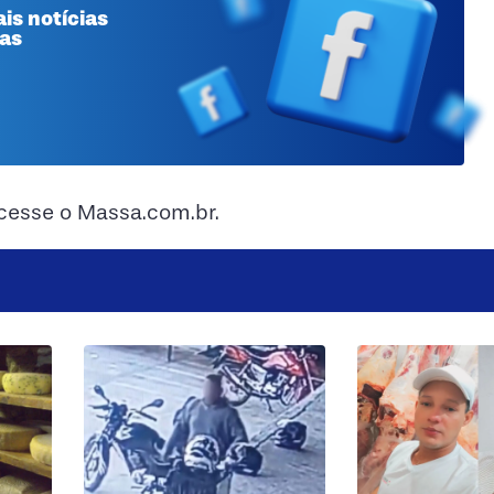
is notícias
 as
acesse o Massa.com.br.