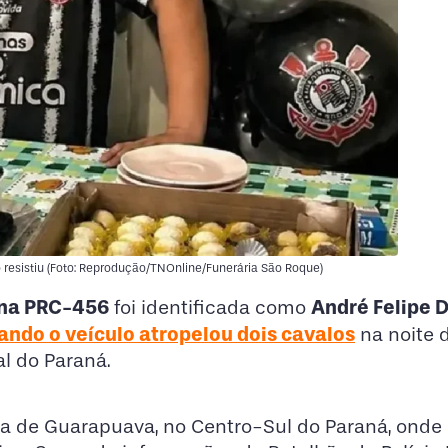
 resistiu (Foto: Reprodução/TNOnline/Funerária São Roque)
 na PRC-456
André Felipe D
foi identificada como
uando o veículo atropelou dois cavalos
na noite 
al do Paraná.
a de Guarapuava, no Centro-Sul do Paraná, onde