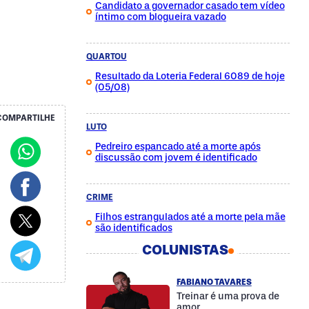
Candidato a governador casado tem vídeo
íntimo com blogueira vazado
QUARTOU
Resultado da Loteria Federal 6089 de hoje
(05/08)
COMPARTILHE
LUTO
Pedreiro espancado até a morte após
discussão com jovem é identificado
CRIME
Filhos estrangulados até a morte pela mãe
são identificados
COLUNISTAS
FABIANO TAVARES
Treinar é uma prova de
amor