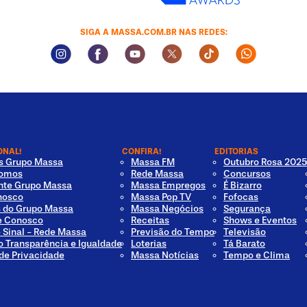
SIGA A MASSA.COM.BR NAS REDES:
Instagram Social Media
Facebook Social Media
Youtube Social Media
Twitter Social Media
Tiktok Social Med
Whatsapp 
ONAL!
CONFIRA!
EDITORIAS
os Grupo Massa
Massa FM
Outubro Rosa 2025
omos
Rede Massa
Concursos
nte Grupo Massa
Massa Empregos
É Bizarro
nosco
Massa Pop TV
Fofocas
s do Grupo Massa
Massa Negócios
Segurança
e Conosco
Receitas
Shows e Eventos
e Sinal - Rede Massa
Previsão do Tempo
Televisão
o Transparência e Igualdade
Loterias
Tá Barato
 de Privacidade
Massa Notícias
Tempo e Clima