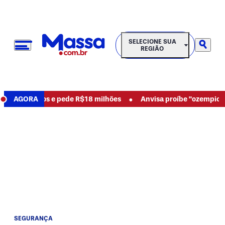
SELECIONE SUA REGIÃO
SELECIONE SUA
REGIÃO
•
ncia abusos e pede R$18 milhões
AGORA
Anvisa proíbe "ozempic natu
SEGURANÇA