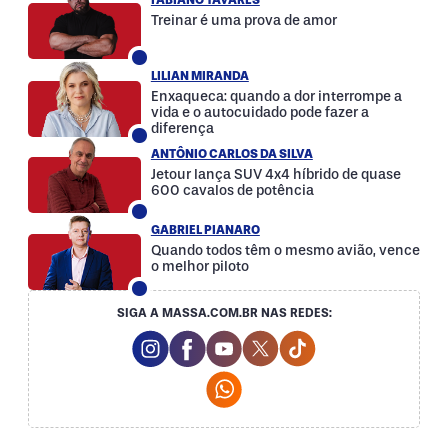
Treinar é uma prova de amor
LILIAN MIRANDA
Enxaqueca: quando a dor interrompe a
vida e o autocuidado pode fazer a
diferença
ANTÔNIO CARLOS DA SILVA
Jetour lança SUV 4x4 híbrido de quase
600 cavalos de potência
GABRIEL PIANARO
Quando todos têm o mesmo avião, vence
o melhor piloto
SIGA A MASSA.COM.BR NAS REDES:
Instagram Social Media
Facebook Social Media
Youtube Social Media
Twitter Social Media
Tiktok Social Med
Whatsapp Social Media