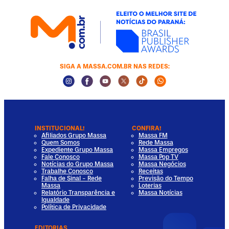
SIGA A MASSA.COM.BR NAS REDES:
Instagram Social Media
Facebook Social Media
Youtube Social Media
Twitter Social Media
Tiktok Social Media
Whatsapp Socia
INSTITUCIONAL!
CONFIRA!
Afiliados Grupo Massa
Massa FM
Quem Somos
Rede Massa
Expediente Grupo Massa
Massa Empregos
Fale Conosco
Massa Pop TV
Notícias do Grupo Massa
Massa Negócios
Trabalhe Conosco
Receitas
Falha de Sinal - Rede
Previsão do Tempo
Massa
Loterias
Relatório Transparência e
Massa Notícias
Igualdade
Política de Privacidade
EDITORIAS