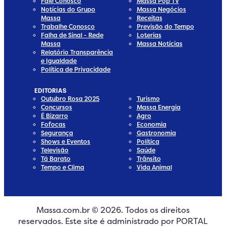
Fale Conosco
Massa Pop TV
Notícias do Grupo
Massa Negócios
Massa
Receitas
Trabalhe Conosco
Previsão do Tempo
Falha de Sinal - Rede
Loterias
Massa
Massa Notícias
Relatório Transparência
e Igualdade
Política de Privacidade
EDITORIAS
Outubro Rosa 2025
Turismo
Concursos
Massa Energia
É Bizarro
Agro
Fofocas
Economia
Segurança
Gastronomia
Shows e Eventos
Política
Televisão
Saúde
Tá Barato
Trânsito
Tempo e Clima
Vida Animal
Massa.com.br © 2026. Todos os direitos
edia
 Media
ial Media
ocial Media
reservados. Este site é administrado por PORTAL