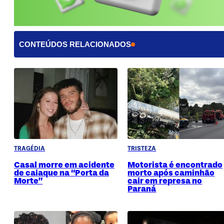
CONTEÚDOS RELACIONADOS
TRAGÉDIA
TRISTEZA
Casal morre em acidente
Motorista é encontrado
de caiaque na “Porta da
morto após caminhão
Morte”
cair em represa no
Paraná