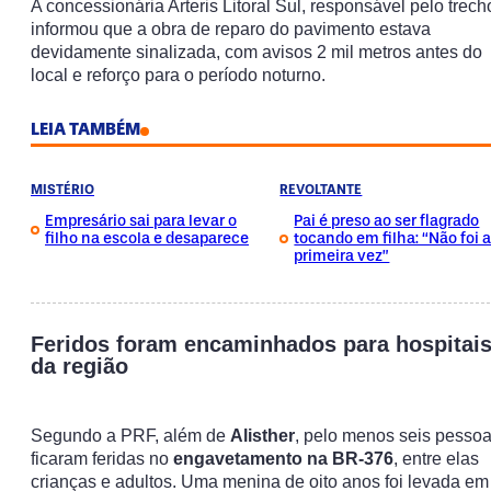
A concessionária Arteris Litoral Sul, responsável pelo trech
informou que a obra de reparo do pavimento estava
devidamente sinalizada, com avisos 2 mil metros antes do
local e reforço para o período noturno.
LEIA TAMBÉM
MISTÉRIO
REVOLTANTE
Empresário sai para levar o
Pai é preso ao ser flagrado
filho na escola e desaparece
tocando em filha: “Não foi 
primeira vez”
Feridos foram encaminhados para hospitai
da região
Segundo a PRF, além de
Alisther
, pelo menos seis pesso
ficaram feridas no
engavetamento na BR-376
, entre elas
crianças e adultos. Uma menina de oito anos foi levada em