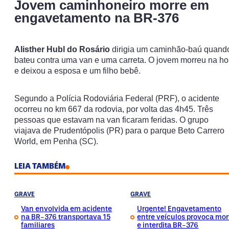
Jovem caminhoneiro morre em
engavetamento na BR-376
Alisther Hubl do Rosário
dirigia um caminhão-baú quand
bateu contra uma van e uma carreta. O jovem morreu na ho
e deixou a esposa e um filho bebê.
Segundo a Polícia Rodoviária Federal (PRF), o acidente
ocorreu no km 667 da rodovia, por volta das 4h45. Três
pessoas que estavam na van ficaram feridas. O grupo
viajava de Prudentópolis (PR) para o parque Beto Carrero
World, em Penha (SC).
LEIA TAMBÉM
GRAVE
GRAVE
Van envolvida em acidente
Urgente! Engavetamento
na BR-376 transportava 15
entre veículos provoca mor
familiares
e interdita BR-376