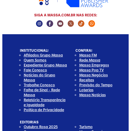
SIGA A MASSA.COM.BR NAS REDES:
Instagram Social Media
Facebook Social Media
Youtube Social Media
Twitter Social Media
Tiktok Social Media
Whatsapp Social
INSTITUCIONAL!
CONFIRA!
Afiliados Grupo Massa
Massa FM
Quem Somos
Rede Massa
Expediente Grupo Massa
Massa Empregos
Fale Conosco
Massa Pop TV
Notícias do Grupo
Massa Negócios
Massa
Receitas
Trabalhe Conosco
Previsão do Tempo
Falha de Sinal - Rede
Loterias
Massa
Massa Notícias
Relatório Transparência
e Igualdade
Política de Privacidade
EDITORIAS
Outubro Rosa 2025
Turismo