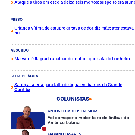
Ataque a tiros em escola deixa seis mortos; suspeito era alun
PRESO
Criança vítima de estupro gritava de dor, diz mãe; ator estava
nu
ABSURDO
Maestro é flagrado apalpando mulher que saía do banheiro
FALTA DE ÁGUA
Sanepar alerta para falta de água em bairros da Grande
Curitiba
COLUNISTAS
ANTÔNIO CARLOS DA SILVA
Vai começar a maior feira de ônibus da
América Latina
FABIANO TAVARES