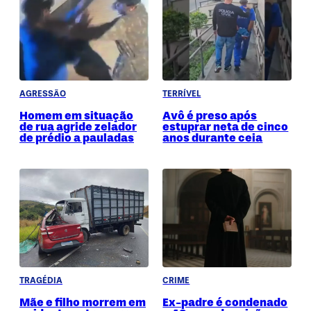
AGRESSÃO
TERRÍVEL
Homem em situação
Avô é preso após
de rua agride zelador
estuprar neta de cinco
de prédio a pauladas
anos durante ceia
TRAGÉDIA
CRIME
Mãe e filho morrem em
Ex-padre é condenado