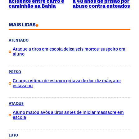
acidente entre carro e
a 48 anos de prisão por
caminhão na Bahia
abuso contra enteados
MAIS LIDAS
ATENTADO
Ataque a tiros em escola deixa seis mortos; suspeito era
aluno
PRESO
Criança vítima de estupro gritava de dor, diz mãe; ator
estava nu
ATAQUE
Aluno matou avós a tiros antes de iniciar massacre em
escola
LUTO