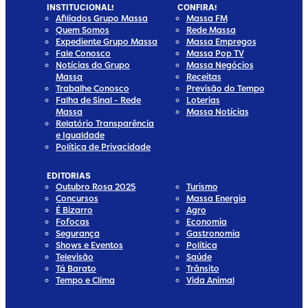
INSTITUCIONAL!
CONFIRA!
Afiliados Grupo Massa
Massa FM
Quem Somos
Rede Massa
Expediente Grupo Massa
Massa Empregos
Fale Conosco
Massa Pop TV
Notícias do Grupo
Massa Negócios
Massa
Receitas
Trabalhe Conosco
Previsão do Tempo
Falha de Sinal - Rede
Loterias
Massa
Massa Notícias
Relatório Transparência
e Igualdade
Política de Privacidade
EDITORIAS
Outubro Rosa 2025
Turismo
Concursos
Massa Energia
É Bizarro
Agro
Fofocas
Economia
Segurança
Gastronomia
Shows e Eventos
Política
Televisão
Saúde
Tá Barato
Trânsito
Tempo e Clima
Vida Animal