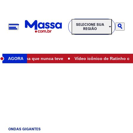
SELECIONE SUA REGIÃO
SELECIONE SUA
REGIÃO
•
e de filha que nunca teve
AGORA
Vídeo icônico de Ratinho com Maríl
ONDAS GIGANTES