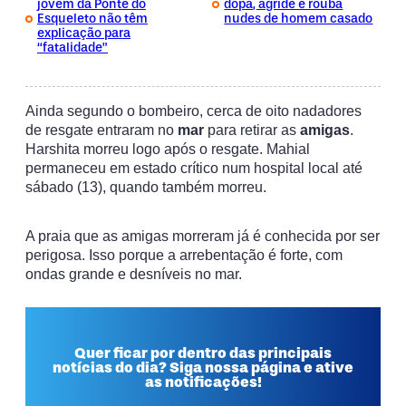
jovem da Ponte do
dopa, agride e rouba
Esqueleto não têm
nudes de homem casado
explicação para
“fatalidade”
Ainda segundo o bombeiro, cerca de oito nadadores
de resgate entraram no
mar
para retirar as
amigas
.
Harshita morreu logo após o resgate. Mahial
permaneceu em estado crítico num hospital local até
sábado (13), quando também morreu.
A praia que as amigas morreram já é conhecida por ser
perigosa. Isso porque a arrebentação é forte, com
ondas grande e desníveis no mar.
Quer ficar por dentro das principais
notícias do dia? Siga nossa página e ative
as notificações!