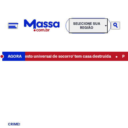
SELECIONE SUA REGIÃO
SELECIONE SUA
REGIÃO
•
o de ‘gesto universal de socorro’ tem casa destruída
AGORA
Paraná 
CRIME!