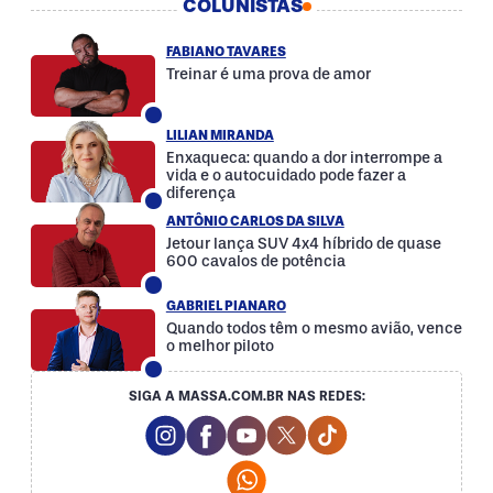
COLUNISTAS
FABIANO TAVARES
Treinar é uma prova de amor
LILIAN MIRANDA
Enxaqueca: quando a dor interrompe a
vida e o autocuidado pode fazer a
diferença
ANTÔNIO CARLOS DA SILVA
Jetour lança SUV 4x4 híbrido de quase
600 cavalos de potência
GABRIEL PIANARO
Quando todos têm o mesmo avião, vence
o melhor piloto
SIGA A MASSA.COM.BR NAS REDES:
Instagram Social Media
Facebook Social Media
Youtube Social Media
Twitter Social Media
Tiktok Social Med
Whatsapp Social Media