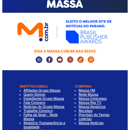
SIGA A MASSA.COM.BR NAS REDES:
Instagram Social Media
Facebook Social Media
Youtube Social Media
Twitter Social Media
Tiktok Social Media
Whatsapp Socia
INSTITUCIONAL!
CONFIRA!
Afiliados Grupo Massa
Massa FM
Quem Somos
Rede Massa
Expediente Grupo Massa
Massa Empregos
Fale Conosco
Massa Pop TV
Notícias do Grupo Massa
Massa Negócios
Trabalhe Conosco
Receitas
Falha de Sinal - Rede
Previsão do Tempo
Massa
Loterias
Relatório Transparência e
Massa Notícias
Igualdade