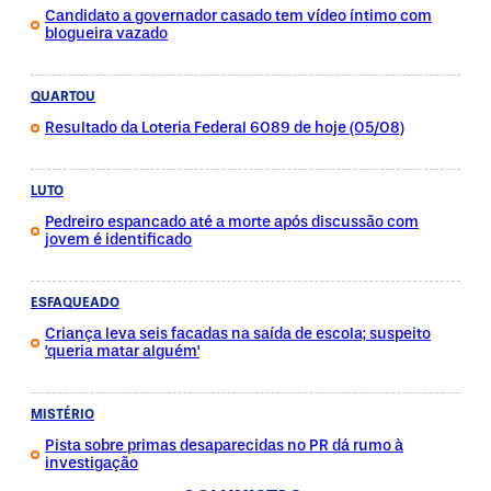
Candidato a governador casado tem vídeo íntimo com
blogueira vazado
QUARTOU
Resultado da Loteria Federal 6089 de hoje (05/08)
LUTO
Pedreiro espancado até a morte após discussão com
jovem é identificado
ESFAQUEADO
Criança leva seis facadas na saída de escola; suspeito
'queria matar alguém'
MISTÉRIO
Pista sobre primas desaparecidas no PR dá rumo à
investigação