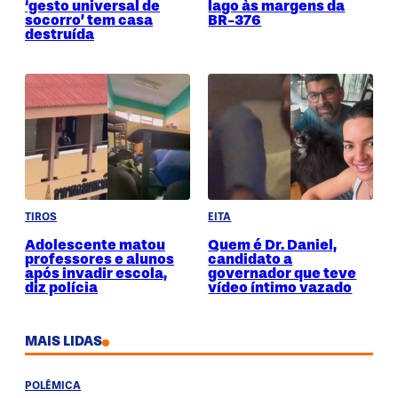
‘gesto universal de
lago às margens da
socorro’ tem casa
BR-376
destruída
TIROS
EITA
Adolescente matou
Quem é Dr. Daniel,
professores e alunos
candidato a
após invadir escola,
governador que teve
diz polícia
vídeo íntimo vazado
MAIS LIDAS
POLÊMICA