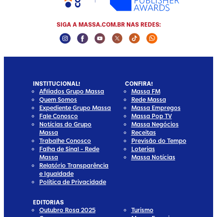
SIGA A MASSA.COM.BR NAS REDES:
Instagram Social Media
Facebook Social Media
Youtube Social Media
Twitter Social Media
Tiktok Social Media
Whatsapp Socia
INSTITUCIONAL!
CONFIRA!
Afiliados Grupo Massa
Massa FM
Quem Somos
Rede Massa
Expediente Grupo Massa
Massa Empregos
Fale Conosco
Massa Pop TV
Notícias do Grupo
Massa Negócios
Massa
Receitas
Trabalhe Conosco
Previsão do Tempo
Falha de Sinal - Rede
Loterias
Massa
Massa Notícias
Relatório Transparência
e Igualdade
Política de Privacidade
EDITORIAS
Outubro Rosa 2025
Turismo