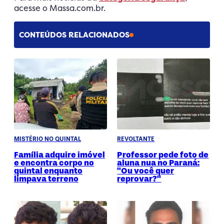
acesse o Massa.com.br.
CONTEÚDOS RELACIONADOS
MISTÉRIO NO QUINTAL
REVOLTANTE
Família adquire imóvel
Professor pede foto de
e encontra corpo no
aluna nua no Paraná:
quintal enquanto
"Ou você quer
limpava terreno
reprovar?"