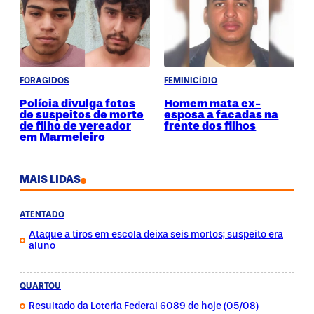
FORAGIDOS
FEMINICÍDIO
Polícia divulga fotos
Homem mata ex-
de suspeitos de morte
esposa a facadas na
de filho de vereador
frente dos filhos
em Marmeleiro
MAIS LIDAS
ATENTADO
Ataque a tiros em escola deixa seis mortos; suspeito era
aluno
QUARTOU
Resultado da Loteria Federal 6089 de hoje (05/08)