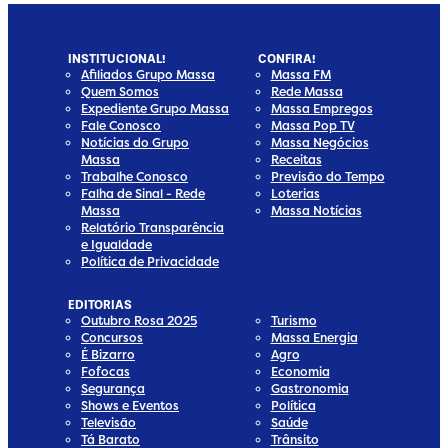
INSTITUCIONAL!
CONFIRA!
Afiliados Grupo Massa
Massa FM
Quem Somos
Rede Massa
Expediente Grupo Massa
Massa Empregos
Fale Conosco
Massa Pop TV
Notícias do Grupo
Massa Negócios
Massa
Receitas
Trabalhe Conosco
Previsão do Tempo
Falha de Sinal - Rede
Loterias
Massa
Massa Notícias
Relatório Transparência
e Igualdade
Política de Privacidade
EDITORIAS
Outubro Rosa 2025
Turismo
Concursos
Massa Energia
É Bizarro
Agro
Fofocas
Economia
Segurança
Gastronomia
Shows e Eventos
Política
Televisão
Saúde
Tá Barato
Trânsito