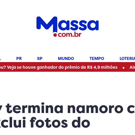
L
PR
SP
MUNDO
TEMPO
LOTERI
•
se houve ganhador do prêmio de R$ 4,9 milhões
Alerta de v
ry termina namoro 
clui fotos do