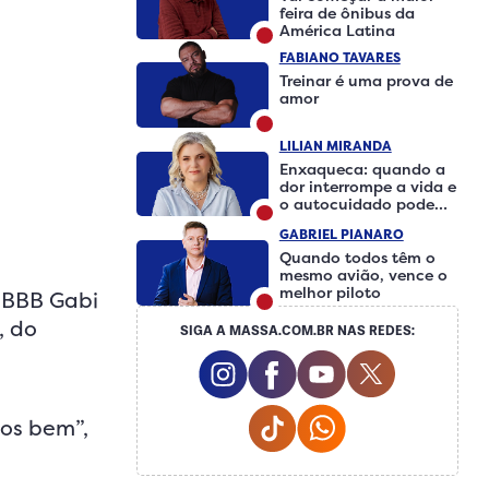
feira de ônibus da
América Latina
FABIANO TAVARES
Treinar é uma prova de
amor
LILIAN MIRANDA
Enxaqueca: quando a
dor interrompe a vida e
o autocuidado pode
fazer a diferença
GABRIEL PIANARO
Quando todos têm o
mesmo avião, vence o
melhor piloto
-BBB Gabi
, do
SIGA A MASSA.COM.BR NAS REDES:
Instagram Social Media
Facebook Social Medi
Youtube Social 
Twitter So
Tiktok Social Media
Whatsapp Social
mos bem”,