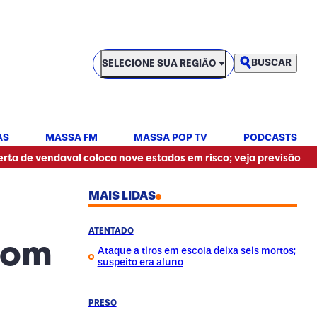
SELECIONE SUA REGIÃO
BUSCAR
SELECIONE SUA REGIÃO
AS
MASSA FM
MASSA POP TV
PODCASTS
•
endaval coloca nove estados em risco; veja previsão
Pai de
MAIS LIDAS
ATENTADO
com
Ataque a tiros em escola deixa seis mortos;
suspeito era aluno
PRESO