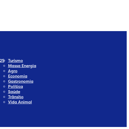
dia
 Social Media
25
Turismo
Massa Energia
Agro
Economia
Gastronomia
Política
Saúde
Trânsito
Vida Animal