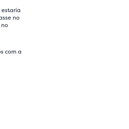
 estaria
asse no
 no
os com a