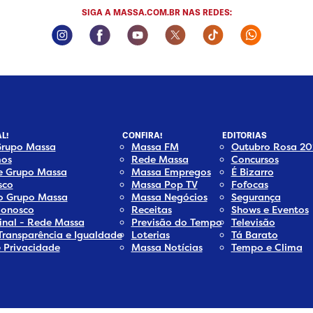
SIGA A MASSA.COM.BR NAS REDES:
Instagram Social Media
Facebook Social Media
Youtube Social Media
Twitter Social Media
Tiktok Social Me
Whatsapp
L!
CONFIRA!
EDITORIAS
Grupo Massa
Massa FM
Outubro Rosa 20
os
Rede Massa
Concursos
e Grupo Massa
Massa Empregos
É Bizarro
sco
Massa Pop TV
Fofocas
do Grupo Massa
Massa Negócios
Segurança
Conosco
Receitas
Shows e Eventos
inal - Rede Massa
Previsão do Tempo
Televisão
Transparência e Igualdade
Loterias
Tá Barato
e Privacidade
Massa Notícias
Tempo e Clima