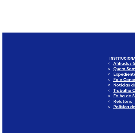
INSTITUCIONA
Afiliados 
Quem Som
Expedient
Fale Cono
Notícias 
Trabalhe 
Falha de S
Relatório 
Política d
edia
 Media
ial Media
ocial Media