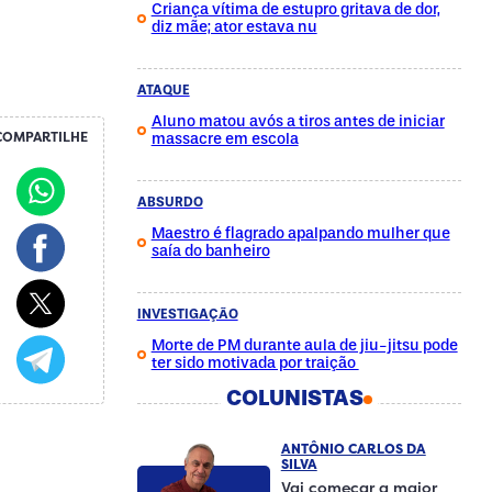
Criança vítima de estupro gritava de dor,
diz mãe; ator estava nu
ATAQUE
Aluno matou avós a tiros antes de iniciar
COMPARTILHE
massacre em escola
ABSURDO
Maestro é flagrado apalpando mulher que
saía do banheiro
INVESTIGAÇÃO
Morte de PM durante aula de jiu-jitsu pode
ter sido motivada por traição
COLUNISTAS
ANTÔNIO CARLOS DA
SILVA
Vai começar a maior