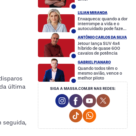
LILIAN MIRANDA
Enxaqueca: quando a dor
interrompe a vida e o
autocuidado pode fazer
a diferença
ANTÔNIO CARLOS DA SILVA
Jetour lança SUV 4x4
híbrido de quase 600
cavalos de potência
GABRIEL PIANARO
Quando todos têm o
mesmo avião, vence o
disparos
melhor piloto
 da última
SIGA A MASSA.COM.BR NAS REDES:
Instagram Social Media
Facebook Social Media
Youtube Social M
Twitter Soc
Tiktok Social Media
Whatsapp Social
 seguida,