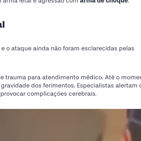
arma de choque
m arma letal e agressão com
.
al
e o ataque ainda não foram esclarecidas pelas
de trauma para atendimento médico. Até o momen
 gravidade dos ferimentos. Especialistas alertam
 provocar complicações cerebrais.