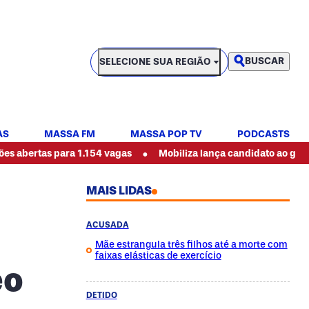
SELECIONE SUA REGIÃO
BUSCAR
SELECIONE SUA REGIÃO
AS
MASSA FM
MASSA POP TV
PODCASTS
•
 para 1.154 vagas
Mobiliza lança candidato ao governo do Pa
MAIS LIDAS
ACUSADA
Mãe estrangula três filhos até a morte com
faixas elásticas de exercício
eo
DETIDO