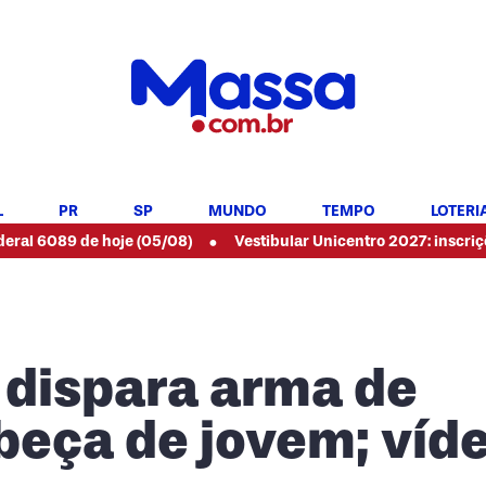
L
PR
SP
MUNDO
TEMPO
LOTERI
•
de hoje (05/08)
Vestibular Unicentro 2027: inscrições abertas
 dispara arma de
beça de jovem; víd