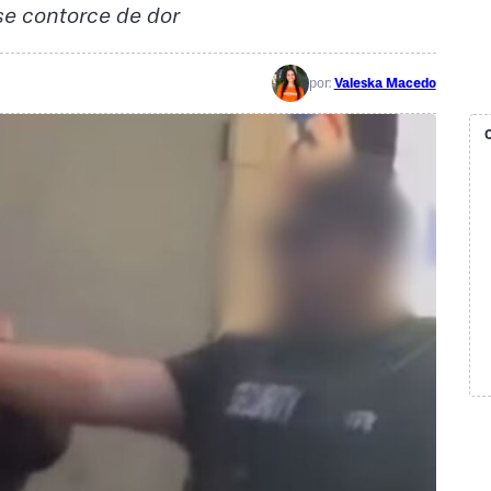
se contorce de dor
por:
Valeska Macedo