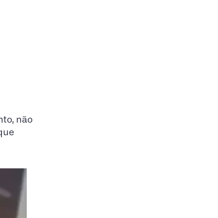
to, não
 que