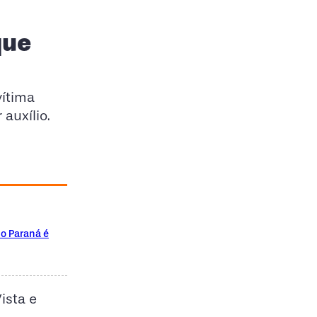
que
vítima
auxílio.
no Paraná é
ista e