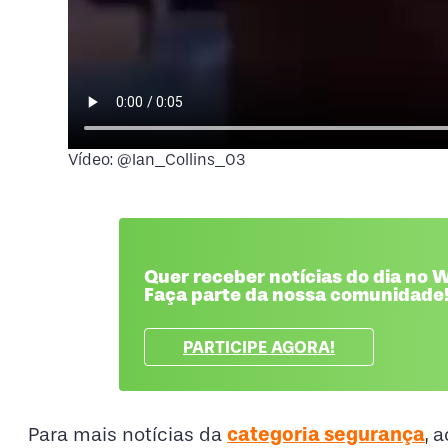
Vídeo: @Ian_Collins_03
Quer receber notícias do dia no
Faça parte da nossa comunidade
PARTICIPE AGORA!
categoria segurança
Para mais notícias da
, 