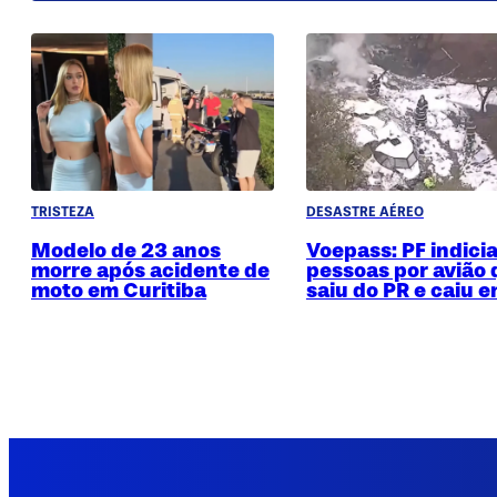
TRISTEZA
DESASTRE AÉREO
Modelo de 23 anos
Voepass: PF indicia
morre após acidente de
pessoas por avião
moto em Curitiba
saiu do PR e caiu 