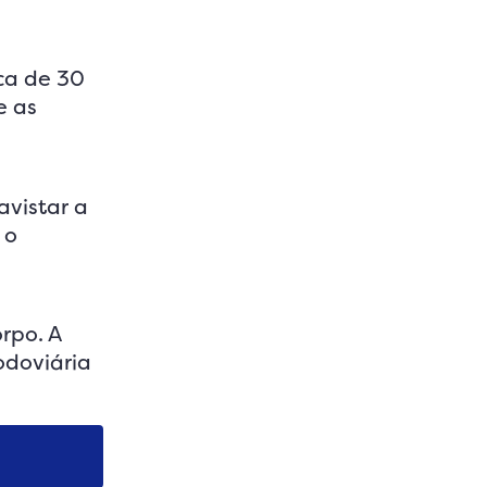
ca de 30
e as
vistar a
 o
rpo. A
odoviária