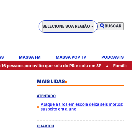
SELECIONE SUA REGIÃO
BUSCAR
SELECIONE SUA REGIÃO
AS
MASSA FM
MASSA POP TV
PODCASTS
•
s por avião que saiu do PR e caiu em SP
Família adquire imó
MAIS LIDAS
ATENTADO
Ataque a tiros em escola deixa seis mortos;
suspeito era aluno
QUARTOU