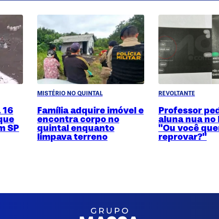
MISTÉRIO NO QUINTAL
REVOLTANTE
 16
Família adquire imóvel e
Professor ped
 que
encontra corpo no
aluna nua no 
em SP
quintal enquanto
"Ou você que
limpava terreno
reprovar?"