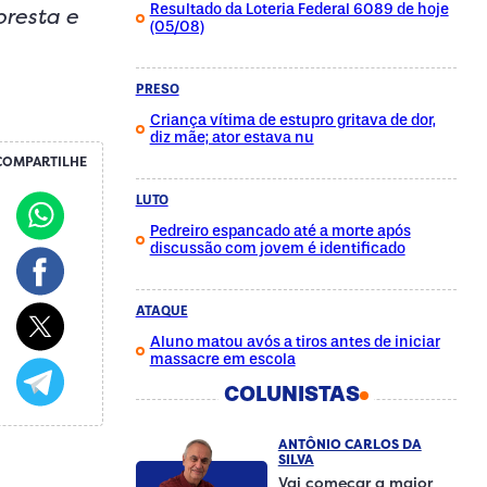
Resultado da Loteria Federal 6089 de hoje
oresta e
(05/08)
PRESO
Criança vítima de estupro gritava de dor,
diz mãe; ator estava nu
COMPARTILHE
LUTO
Pedreiro espancado até a morte após
discussão com jovem é identificado
ATAQUE
Aluno matou avós a tiros antes de iniciar
massacre em escola
COLUNISTAS
ANTÔNIO CARLOS DA
SILVA
Vai começar a maior