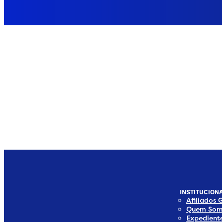
INSTITUCIONA
Afiliados 
Quem Som
Expedient