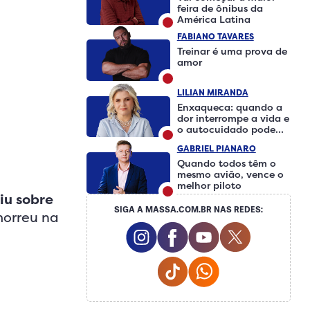
feira de ônibus da
América Latina
FABIANO TAVARES
Treinar é uma prova de
amor
LILIAN MIRANDA
Enxaqueca: quando a
dor interrompe a vida e
o autocuidado pode
fazer a diferença
GABRIEL PIANARO
Quando todos têm o
mesmo avião, vence o
melhor piloto
iu sobre
SIGA A MASSA.COM.BR NAS REDES:
morreu na
Instagram Social Media
Facebook Social Medi
Youtube Social 
Twitter So
Tiktok Social Media
Whatsapp Social