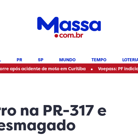
L
PR
SP
MUNDO
TEMPO
LOTERI
•
cidente de moto em Curitiba
Voepass: PF indicia 16 pessoa
rro na PR-317 e
 esmagado