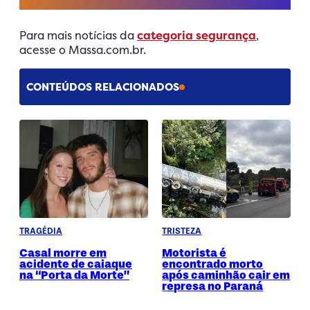
Para mais notícias da
categoria segurança
,
acesse o Massa.com.br.
CONTEÚDOS RELACIONADOS
TRAGÉDIA
TRISTEZA
Casal morre em
Motorista é
acidente de caiaque
encontrado morto
na “Porta da Morte”
após caminhão cair em
represa no Paraná