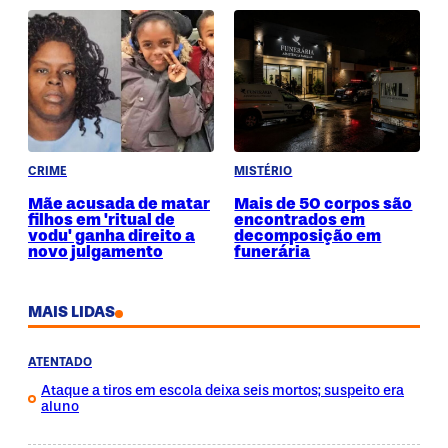
CRIME
MISTÉRIO
Mãe acusada de matar
Mais de 50 corpos são
filhos em 'ritual de
encontrados em
vodu' ganha direito a
decomposição em
novo julgamento
funerária
MAIS LIDAS
ATENTADO
Ataque a tiros em escola deixa seis mortos; suspeito era
aluno