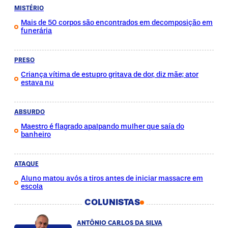
MISTÉRIO
Mais de 50 corpos são encontrados em decomposição em
funerária
PRESO
Criança vítima de estupro gritava de dor, diz mãe; ator
estava nu
ABSURDO
Maestro é flagrado apalpando mulher que saía do
banheiro
ATAQUE
Aluno matou avós a tiros antes de iniciar massacre em
escola
COLUNISTAS
ANTÔNIO CARLOS DA SILVA