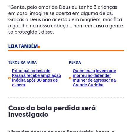
“Gente, pelo amor de Deus eu tenho 3 crianças
em casa, imagine se acerta em alguma delas.
Graças a Deus não acertou em ninguém, mas fica
o gatilho na nossa cabeça… nem em casa a gente
ta protegido”, disse.
LEIA TAMBÉM
TERCEIRA FAIXA
PERDA
Principal rodovia do
Quem era o jovem que
Paraná recebe ampliação
morreu ao defender
inédita após 30 anos de
mulher de agressor na
espera
Grande Curitiba
Caso da bala perdida será
investigado
Ninguém dentro da casa ficou ferido. Agora, a