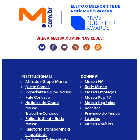
SIGA A MASSA.COM.BR NAS REDES:
Instagram Social Media
Facebook Social Media
Youtube Social Media
Twitter Social Media
Tiktok Social Media
Whatsapp Socia
INSTITUCIONAL!
CONFIRA!
Afiliados Grupo Massa
Massa FM
Quem Somos
Rede Massa
Expediente Grupo Massa
Massa Empregos
Fale Conosco
Massa Pop TV
Notícias do Grupo
Massa Negócios
Massa
Receitas
Trabalhe Conosco
Previsão do Tempo
Falha de Sinal - Rede
Loterias
Massa
Massa Notícias
Relatório Transparência
e Igualdade
Política de Privacidade