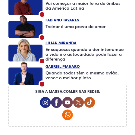
Vai começar a maior feira de ônibus
da América Latina
FABIANO TAVARES
Treinar é uma prova de amor
LILIAN MIRANDA
Enxaqueca: quando a dor interrompe
a vida e o autocuidado pode fazer a
diferença
GABRIEL PIANARO
Quando todos têm o mesmo avião,
vence o melhor piloto
SIGA A MASSA.COM.BR NAS REDES:
Instagram Social Media
Facebook Social Media
Youtube Social Media
Twitter Social Media
Tiktok Social Me
Whatsapp Social Media