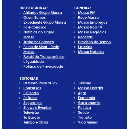
INSTITUCIONAL!
CONFIRA!
Afiliados Grupo Massa
Massa FM
Quem Somos
Rede Massa
Expediente Grupo Massa
Massa Empregos
Fale Conosco
Massa Pop TV
Notícias do Grupo
Massa Negócios
Massa
Receitas
Trabalhe Conosco
Previsão do Tempo
Falha de Sinal - Rede
Loterias
Massa
Massa Notícias
Relatório Transparência
e Igualdade
Política de Privacidade
EDITORIAS
Outubro Rosa 2025
Turismo
Concursos
Massa Energia
É Bizarro
Agro
Fofocas
Economia
Segurança
Gastronomia
Shows e Eventos
Política
Televisão
Saúde
Tá Barato
Trânsito
Tempo e Clima
Vida Animal