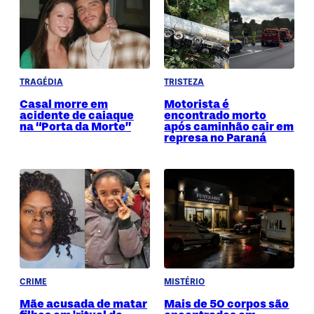
TRAGÉDIA
TRISTEZA
Casal morre em
Motorista é
acidente de caiaque
encontrado morto
na “Porta da Morte”
após caminhão cair em
represa no Paraná
CRIME
MISTÉRIO
Mãe acusada de matar
Mais de 50 corpos são