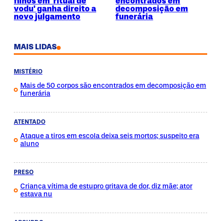
filhos em 'ritual de
encontrados em
vodu' ganha direito a
decomposição em
novo julgamento
funerária
MAIS LIDAS
MISTÉRIO
Mais de 50 corpos são encontrados em decomposição em
funerária
ATENTADO
Ataque a tiros em escola deixa seis mortos; suspeito era
aluno
PRESO
Criança vítima de estupro gritava de dor, diz mãe; ator
estava nu