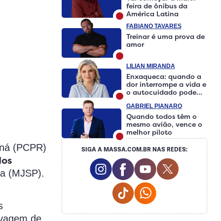
feira de ônibus da
América Latina
FABIANO TAVARES
Treinar é uma prova de
amor
LILIAN MIRANDA
Enxaqueca: quando a
dor interrompe a vida e
o autocuidado pode
fazer a diferença
GABRIEL PIANARO
Quando todos têm o
mesmo avião, vence o
melhor piloto
raná (PCPR)
SIGA A MASSA.COM.BR NAS REDES:
dos
Instagram Social Media
Facebook Social Media
Youtube Social M
Twitter Soci
ca (MJSP).
Tiktok Social Media
Whatsapp Social 
s
avagem de