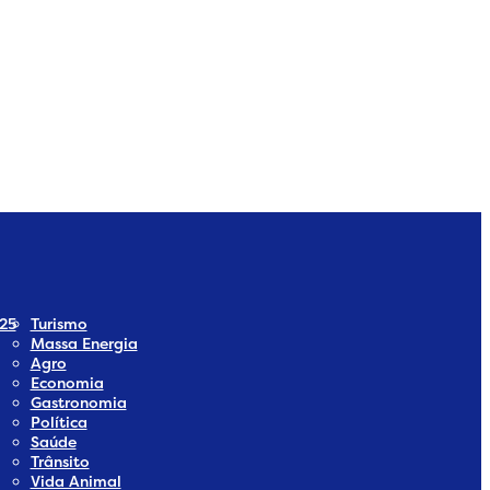
ia
Social Media
25
Turismo
Massa Energia
Agro
Economia
Gastronomia
Política
Saúde
Trânsito
Vida Animal