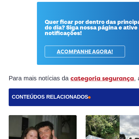
Quer ficar por dentro das principa
do dia? Siga nossa página e ative
notificações!
ACOMPANHE AGORA!
categoria segurança
Para mais notícias da
,
CONTEÚDOS RELACIONADOS