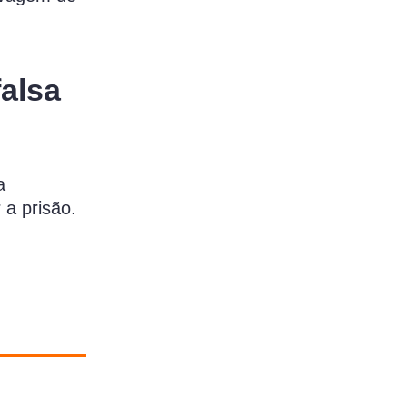
falsa
a
 a prisão.