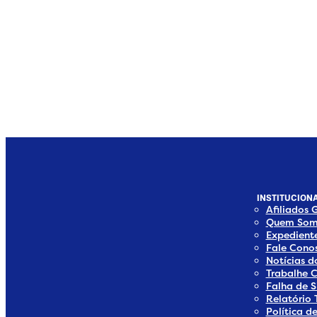
INSTITUCIONA
Afiliados 
Quem Som
Expedient
Fale Cono
Notícias 
Trabalhe 
Falha de S
Relatório 
Política d