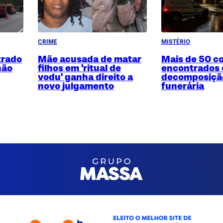
CRIME
MISTÉRIO
trado
Mãe acusada de matar
Mais de 50 c
hão
filhos em 'ritual de
encontrados
vodu' ganha direito a
decomposiçã
novo julgamento
funerária