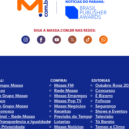
SIGA A MASSA.COM.BR NAS REDES:
Instagram Social Media
Facebook Social Media
Youtube Social Media
Twitter Social Media
Tiktok Social Med
Whatsapp 
L!
CONFIRA!
EDITORIAS
Grupo Massa
Massa FM
Outubro Rosa 20
os
Rede Massa
Concursos
e Grupo Massa
Massa Empregos
É Bizarro
sco
Massa Pop TV
Fofocas
do Grupo Massa
Massa Negócios
Segurança
Conosco
Receitas
Shows e Eventos
inal - Rede Massa
Previsão do Tempo
Televisão
Transparência e Igualdade
Loterias
Tá Barato
e Privacidade
Massa Notícias
Tempo e Clima