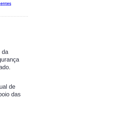
ientes
o da
gurança
ado.
ual de
poio das