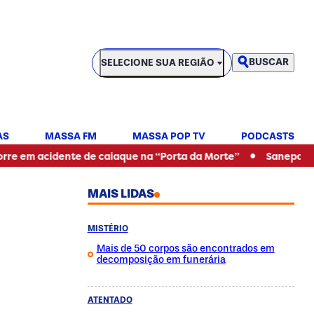
SELECIONE SUA REGIÃO
BUSCAR
SELECIONE SUA REGIÃO
AS
MASSA FM
MASSA POP TV
PODCASTS
•
ente de caiaque na “Porta da Morte”
Sanepar alerta para f
MAIS LIDAS
MISTÉRIO
Mais de 50 corpos são encontrados em
decomposição em funerária
ATENTADO