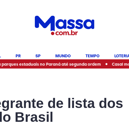
L
PR
SP
MUNDO
TEMPO
LOTERI
•
staduais no Paraná até segunda ordem
Casal morre em acid
egrante de lista dos
o Brasil