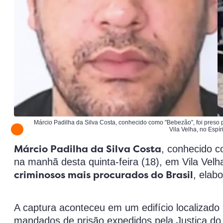
Márcio Padilha da Silva Costa, conhecido como "Bebezão", foi preso p
Vila Velha, no Espír
Márcio Padilha da Silva Costa
, conhecido c
na manhã desta quinta-feira (18), em Vila Velh
criminosos mais procurados do Brasil
, elab
A captura aconteceu em um edifício localizado n
mandados de prisão expedidos pela Justiça do