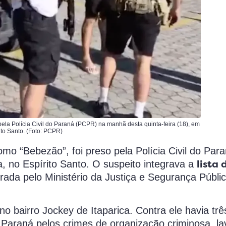
ela Polícia Civil do Paraná (PCPR) na manhã desta quinta-feira (18), em
ito Santo. (Foto: PCPR)
omo “Bebezão”, foi preso pela Polícia Civil do Pa
lista 
a, no Espírito Santo. O suspeito integrava a
orada pelo Ministério da Justiça e Segurança Públi
o bairro Jockey de Itaparica. Contra ele havia trê
 Paraná pelos crimes de organização criminosa, l