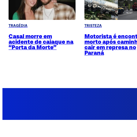
TRAGÉDIA
TRISTEZA
Casal morre em
Motorista é encon
acidente de caiaque na
morto após camin
“Porta da Morte”
cair em represa no
Paraná