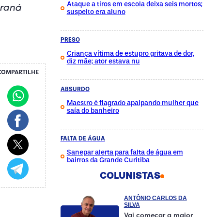
Ataque a tiros em escola deixa seis mortos;
araná
suspeito era aluno
PRESO
Criança vítima de estupro gritava de dor,
diz mãe; ator estava nu
COMPARTILHE
ABSURDO
Maestro é flagrado apalpando mulher que
saía do banheiro
FALTA DE ÁGUA
Sanepar alerta para falta de água em
bairros da Grande Curitiba
COLUNISTAS
ANTÔNIO CARLOS DA
SILVA
Vai começar a maior