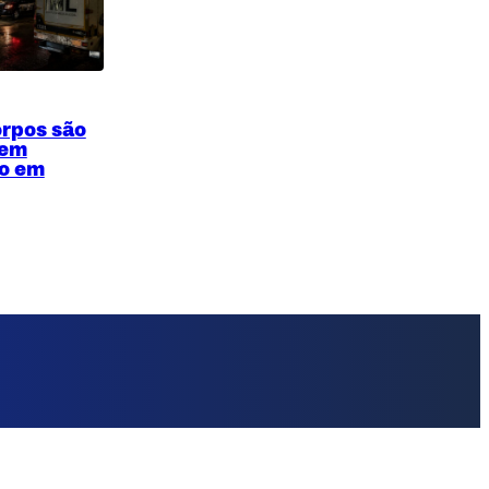
orpos são
 em
o em