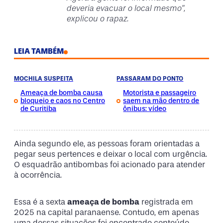
deveria evacuar o local mesmo”,
explicou o rapaz.
LEIA TAMBÉM
MOCHILA SUSPEITA
PASSARAM DO PONTO
Ameaça de bomba causa
Motorista e passageiro
bloqueio e caos no Centro
saem na mão dentro de
de Curitiba
ônibus: vídeo
Ainda segundo ele, as pessoas foram orientadas a
pegar seus pertences e deixar o local com urgência.
O esquadrão antibombas foi acionado para atender
à ocorrência.
Essa é a sexta
ameaça de bomba
registrada em
2025 na capital paranaense. Contudo, em apenas
uma dessas situações foi encontrado conteúdo