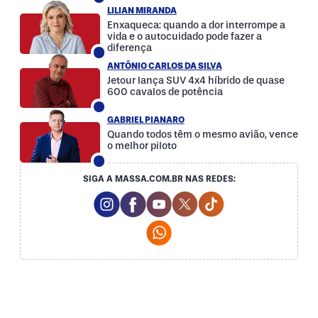
LILIAN MIRANDA
Enxaqueca: quando a dor interrompe a
vida e o autocuidado pode fazer a
diferença
ANTÔNIO CARLOS DA SILVA
Jetour lança SUV 4x4 híbrido de quase
600 cavalos de potência
GABRIEL PIANARO
Quando todos têm o mesmo avião, vence
o melhor piloto
SIGA A MASSA.COM.BR NAS REDES:
Instagram Social Media
Facebook Social Media
Youtube Social Media
Twitter Social Media
Tiktok Social Med
Whatsapp Social Media