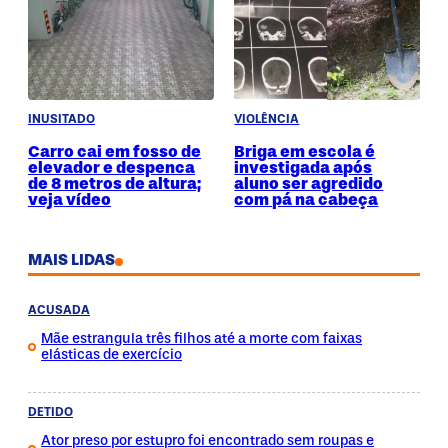
INUSITADO
VIOLÊNCIA
Carro cai em fosso de
Briga em escola é
elevador e despenca
investigada após
de 8 metros de altura;
aluno ser agredido
veja vídeo
com pá na cabeça
MAIS LIDAS
ACUSADA
Mãe estrangula três filhos até a morte com faixas
elásticas de exercício
DETIDO
Ator preso por estupro foi encontrado sem roupas e