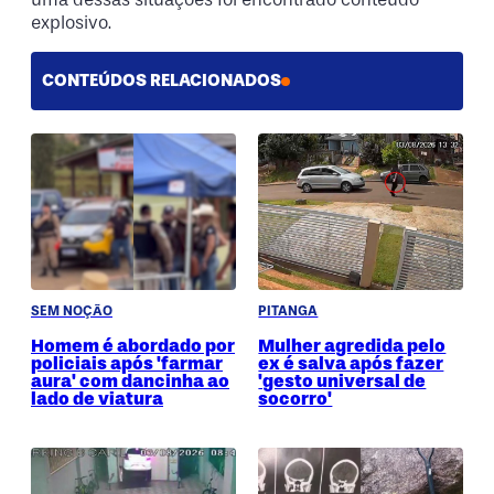
explosivo.
CONTEÚDOS RELACIONADOS
SEM NOÇÃO
PITANGA
Homem é abordado por
Mulher agredida pelo
policiais após 'farmar
ex é salva após fazer
aura' com dancinha ao
'gesto universal de
lado de viatura
socorro'