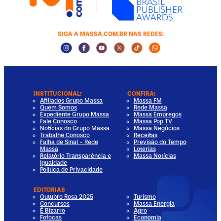
SIGA A MASSA.COM.BR NAS REDES:
Instagram Social Media
Facebook Social Media
Youtube Social Media
Twitter Social Media
Tiktok Social Media
Whatsapp Socia
INSTITUCIONAL!
CONFIRA!
Afiliados Grupo Massa
Massa FM
Quem Somos
Rede Massa
Expediente Grupo Massa
Massa Empregos
Fale Conosco
Massa Pop TV
Notícias do Grupo Massa
Massa Negócios
Trabalhe Conosco
Receitas
Falha de Sinal - Rede
Previsão do Tempo
Massa
Loterias
Relatório Transparência e
Massa Notícias
Igualdade
Política de Privacidade
EDITORIAS
Outubro Rosa 2025
Turismo
Concursos
Massa Energia
É Bizarro
Agro
Fofocas
Economia