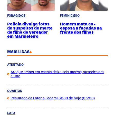
FORAGIDOS
FEMINICÍDIO
Polícia divulga fotos
Homem mata ex-
de suspeitos de morte
esposa a facadas na
de filho de vereador
frente dos filhos
em Marmeleiro
MAIS LIDAS
ATENTADO
Ataque a tiros em escola deixa seis mortos; suspeito era
aluno
QUARTOU
Resultado da Loteria Federal 6089 de hoje (05/08)
LUTO