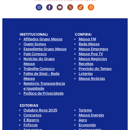
Instagram Social Media
Facebook Social Media
Youtube Social Media
Twitter Social Media
Tiktok Social Media
Whatsapp Socia
INSTITUCIONAL!
CONFIRA!
Afiliados Grupo Massa
Massa FM
Quem Somos
Rede Massa
Expediente Grupo Massa
Massa Empregos
Fale Conosco
Massa Pop TV
Notícias do Grupo
Massa Negócios
Massa
Receitas
Trabalhe Conosco
Previsão do Tempo
Falha de Sinal - Rede
Loterias
Massa
Massa Notícias
Relatório Transparência
e Igualdade
Política de Privacidade
EDITORIAS
Outubro Rosa 2025
Turismo
Concursos
Massa Energia
É Bizarro
Agro
Fofocas
Economia
Segurança
Gastronomia