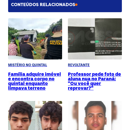
CONTEÚDOS RELACIONADOS
MISTÉRIO NO QUINTAL
REVOLTANTE
Família adquire imóvel
Professor pede foto de
e encontra corpo no
aluna nua no Paraná:
quintal enquanto
"Ou você quer
limpava terreno
reprovar?"