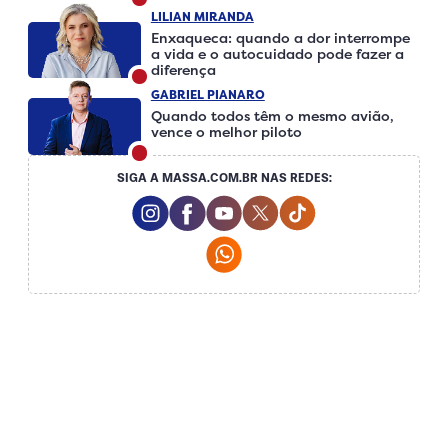
LILIAN MIRANDA
Enxaqueca: quando a dor interrompe
a vida e o autocuidado pode fazer a
diferença
GABRIEL PIANARO
Quando todos têm o mesmo avião,
vence o melhor piloto
SIGA A MASSA.COM.BR NAS REDES:
Instagram Social Media
Facebook Social Media
Youtube Social Media
Twitter Social Media
Tiktok Social Me
Whatsapp Social Media