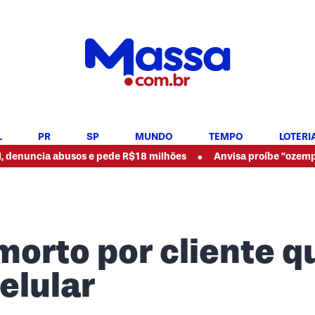
L
PR
SP
MUNDO
TEMPO
LOTERI
•
sos e pede R$18 milhões
Anvisa proíbe "ozempic natural" e o
 morto por cliente q
elular