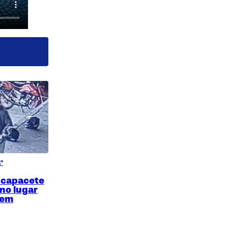
"
 capacete
 no lugar
 em