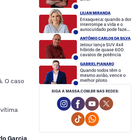
LILIAN MIRANDA
Enxaqueca: quando a dor
interrompe a vida e o
autocuidado pode fazer
a diferença
ANTÔNIO CARLOS DA SILVA
Jetour lança SUV 4x4
híbrido de quase 600
cavalos de potência
GABRIEL PIANARO
Quando todos têm o
mesmo avião, vence o
á. O caso
melhor piloto
SIGA A MASSA.COM.BR NAS REDES:
Instagram Social Media
Facebook Social Media
Youtube Social M
Twitter Soc
 vítima
Tiktok Social Media
Whatsapp Social
do Garcia