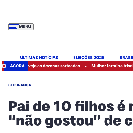
MENU
ÚLTIMAS NOTÍCIAS
ELEIÇÕES 2026
BRASI
•
eja as dezenas sorteadas
AGORA
Mulher termina trisal, denuncia abu
SEGURANÇA
Pai de 10 filhos é
“não gostou” de c