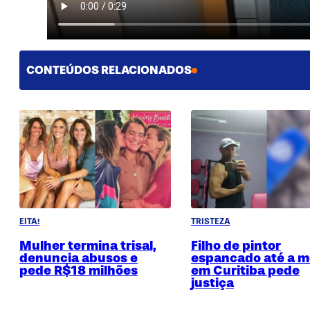
CONTEÚDOS RELACIONADOS
EITA!
TRISTEZA
Mulher termina trisal,
Filho de pintor
denuncia abusos e
espancado até a m
pede R$18 milhões
em Curitiba pede
justiça