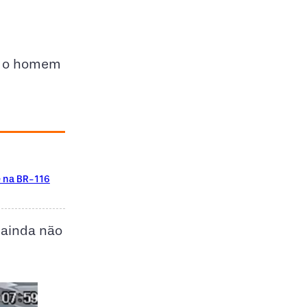
s, o homem
e na BR-116
 ainda não