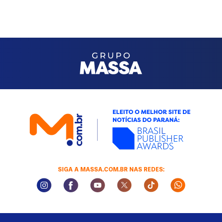
SIGA A MASSA.COM.BR NAS REDES:
Instagram Social Media
Facebook Social Media
Youtube Social Media
Twitter Social Media
Tiktok Social Med
Whatsapp 