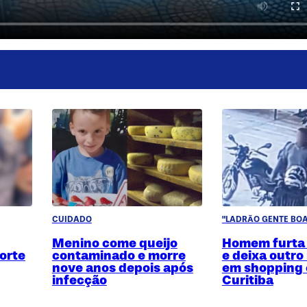
CUIDADO
"LADRÃO GENTE BOA
Menino come queijo
Homem furta
orte
contaminado e morre
e deixa outro
nove anos depois após
em shopping
infecção
Curitiba