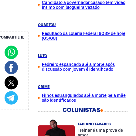
Candidato a governador casado tem vídeo
íntimo com blogueira vazado
QUARTOU
Resultado da Loteria Federal 6089 de hoje
COMPARTILHE
(05/08)
LUTO
Pedreiro espancado até a morte após
discussão com jovem é identificado
CRIME
Filhos estrangulados até a morte pela mãe
são identificados
COLUNISTAS
FABIANO TAVARES
Treinar é uma prova de
amor