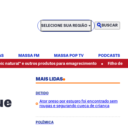
SELECIONE SUA REGIÃO
BUSCAR
SELECIONE SUA REGIÃO
AS
MASSA FM
MASSA POP TV
PODCASTS
•
utros produtos para emagrecimento
Filho de pintor espancado 
MAIS LIDAS
DETIDO
ue
Ator preso por estupro foi encontrado sem
roupas e segurando cueca de criança
POLÊMICA