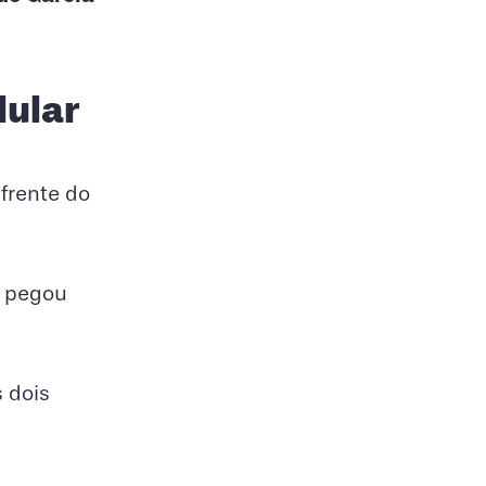
lular
frente do
 pegou
 dois