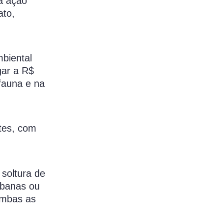
la ação
ato,
mbiental
gar a R$
fauna e na
ntes, com
 soltura de
rbanas ou
ambas as