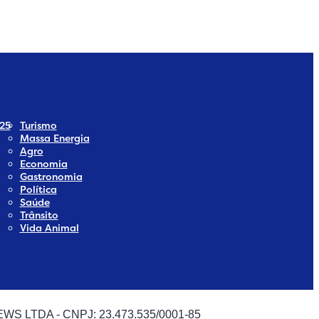
ia
Social Media
25
Turismo
Massa Energia
Agro
Economia
Gastronomia
Política
Saúde
Trânsito
Vida Animal
 NEWS LTDA - CNPJ: 23.473.535/0001-85