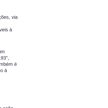
ões, via
veis à
 um
193”,
Também é
do à