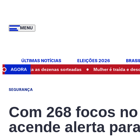
MENU
ÚLTIMAS NOTÍCIAS
ELEIÇÕES 2026
BRASI
•
: veja as dezenas sorteadas
AGORA
Mulher é traída e descobre ser
SEGURANÇA
Com 268 focos no
acende alerta para