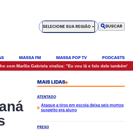
SELECIONE SUA REGIÃO
BUSCAR
SELECIONE SUA REGIÃO
AS
MASSA FM
MASSA POP TV
PODCASTS
•
ília Gabriela viraliza: "Eu vou lá e falo dele também"
Mulher
MAIS LIDAS
ATENTADO
raná
Ataque a tiros em escola deixa seis mortos;
suspeito era aluno
s
PRESO