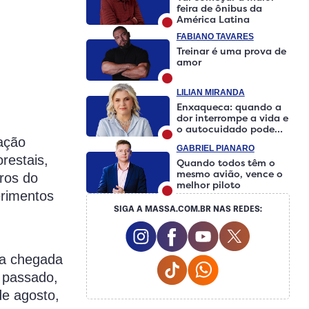
feira de ônibus da
América Latina
FABIANO TAVARES
Treinar é uma prova de
amor
LILIAN MIRANDA
Enxaqueca: quando a
dor interrompe a vida e
o autocuidado pode
fazer a diferença
tação
GABRIEL PIANARO
restais,
Quando todos têm o
mesmo avião, vence o
ros do
melhor piloto
erimentos
SIGA A MASSA.COM.BR NAS REDES:
Instagram Social Media
Facebook Social Media
Youtube Social M
Twitter Soci
 a chegada
Tiktok Social Media
Whatsapp Social 
 passado,
de agosto,