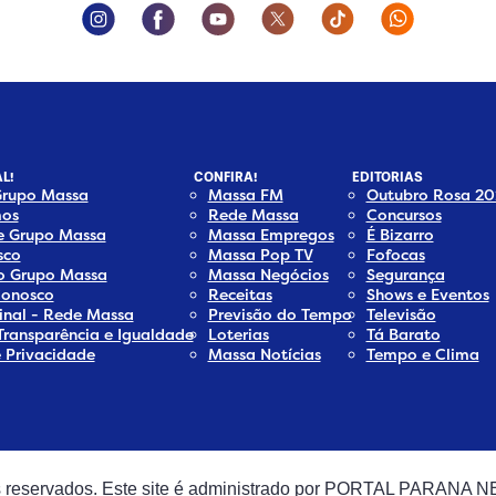
Instagram Social Media
Facebook Social Media
Youtube Social Media
Twitter Social Media
Tiktok Social Med
Whatsapp 
L!
CONFIRA!
EDITORIAS
Grupo Massa
Massa FM
Outubro Rosa 20
os
Rede Massa
Concursos
e Grupo Massa
Massa Empregos
É Bizarro
sco
Massa Pop TV
Fofocas
do Grupo Massa
Massa Negócios
Segurança
Conosco
Receitas
Shows e Eventos
inal - Rede Massa
Previsão do Tempo
Televisão
Transparência e Igualdade
Loterias
Tá Barato
e Privacidade
Massa Notícias
Tempo e Clima
os reservados. Este site é administrado por PORTAL PARANA