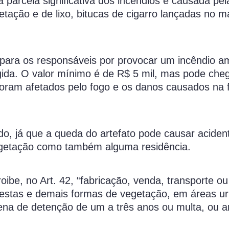
 parcela significativa dos incêndios é causada pe
ação e de lixo, bitucas de cigarro lançadas no m
a para os responsáveis por provocar um incêndio a
ida. O valor mínimo é de R$ 5 mil, mas pode che
oram afetados pelo fogo e os danos causados na 
do, já que a queda do artefato pode causar acide
egetação como também alguma residência.
oibe, no Art. 42, “fabricação, venda, transporte ou
restas e demais formas de vegetação, em áreas u
ena de detenção de um a três anos ou multa, ou 