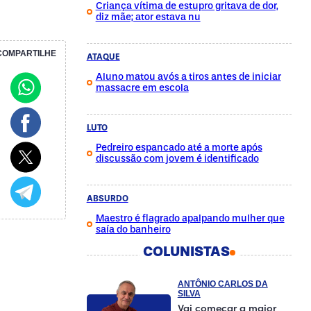
Criança vítima de estupro gritava de dor,
diz mãe; ator estava nu
COMPARTILHE
ATAQUE
Aluno matou avós a tiros antes de iniciar
massacre em escola
LUTO
Pedreiro espancado até a morte após
discussão com jovem é identificado
ABSURDO
Maestro é flagrado apalpando mulher que
saía do banheiro
COLUNISTAS
ANTÔNIO CARLOS DA
SILVA
Vai começar a maior