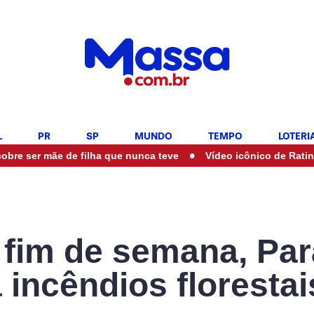
L
PR
SP
MUNDO
TEMPO
LOTERI
•
 mãe de filha que nunca teve
Vídeo icônico de Ratinho com Mar
 fim de semana, Pa
 incêndios florestai