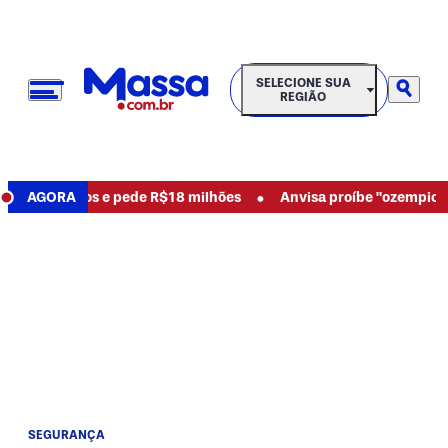
SELECIONE SUA REGIÃO
SELECIONE SUA
REGIÃO
•
ncia abusos e pede R$18 milhões
AGORA
Anvisa proíbe "ozempic natu
SEGURANÇA