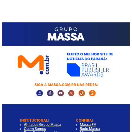
SIGA A MASSA.COM.BR NAS REDES:
Instagram Social Media
Facebook Social Media
Youtube Social Media
Twitter Social Media
Tiktok Social Media
Whatsapp Socia
INSTITUCIONAL!
CONFIRA!
Afiliados Grupo Massa
Massa FM
Quem Somos
Rede Massa