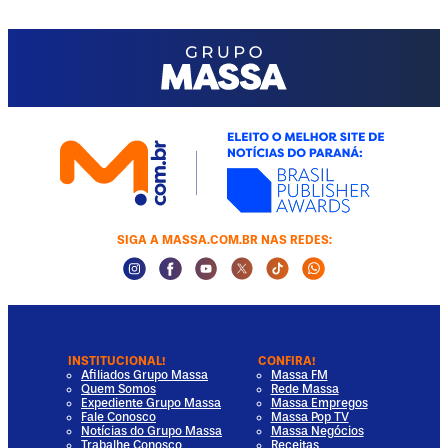
SIGA A MASSA.COM.BR NAS REDES:
Instagram Social Media
Facebook Social Media
Youtube Social Media
Twitter Social Media
Tiktok Social Media
Whatsapp Socia
INSTITUCIONAL!
CONFIRA!
Afiliados Grupo Massa
Massa FM
Quem Somos
Rede Massa
Expediente Grupo Massa
Massa Empregos
Fale Conosco
Massa Pop TV
Notícias do Grupo Massa
Massa Negócios
Trabalhe Conosco
Receitas