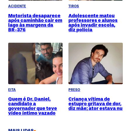
ACIDENTE
TIROS
Motorista desaparece
Adolescente matou
após caminhão cair em
professores e alunos
lago às margens da
após invadir escola,
BR-376
diz polícia
EITA
PRESO
Quem é Dr. Daniel,
Criança vítima de
candidato a
estupro gritava de dor,
governador que teve
diz mãe; ator estava nu
vídeo íntimo vazado
MAIS LIDAS