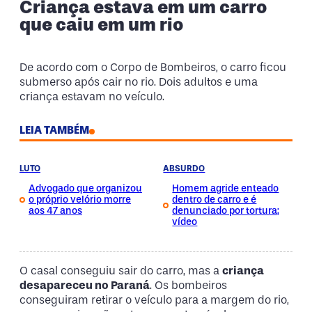
Criança estava em um carro
que caiu em um rio
De acordo com o Corpo de Bombeiros, o carro ficou
submerso após cair no rio. Dois adultos e uma
criança estavam no veículo.
LEIA TAMBÉM
LUTO
ABSURDO
Advogado que organizou
Homem agride enteado
o próprio velório morre
dentro de carro e é
aos 47 anos
denunciado por tortura;
vídeo
O casal conseguiu sair do carro, mas a
criança
desapareceu no Paraná
. Os bombeiros
conseguiram retirar o veículo para a margem do rio,