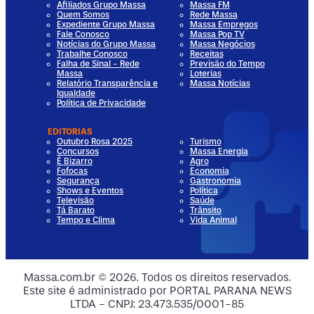
Afiliados Grupo Massa
Massa FM
Quem Somos
Rede Massa
Expediente Grupo Massa
Massa Empregos
Fale Conosco
Massa Pop TV
Notícias do Grupo Massa
Massa Negócios
Trabalhe Conosco
Receitas
Falha de Sinal - Rede
Previsão do Tempo
Massa
Loterias
Relatório Transparência e
Massa Notícias
Igualdade
Política de Privacidade
EDITORIAS
Outubro Rosa 2025
Turismo
Concursos
Massa Energia
É Bizarro
Agro
Fofocas
Economia
Segurança
Gastronomia
Shows e Eventos
Política
Televisão
Saúde
Tá Barato
Trânsito
Tempo e Clima
Vida Animal
dia
 Media
al Media
ocial Media
Massa.com.br © 2026. Todos os direitos reservados.
Este site é administrado por PORTAL PARANA NEWS
ia
ial Media
LTDA - CNPJ: 23.473.535/0001-85