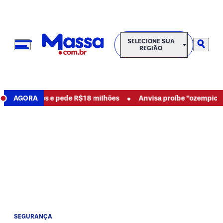
SELECIONE SUA REGIÃO
SELECIONE SUA
REGIÃO
•
ncia abusos e pede R$18 milhões
AGORA
Anvisa proíbe "ozempic natu
SEGURANÇA