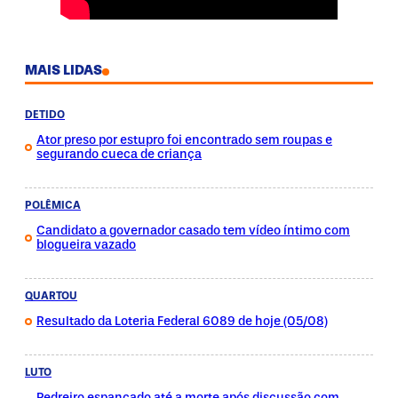
MAIS LIDAS
DETIDO
Ator preso por estupro foi encontrado sem roupas e
segurando cueca de criança
POLÊMICA
Candidato a governador casado tem vídeo íntimo com
blogueira vazado
QUARTOU
Resultado da Loteria Federal 6089 de hoje (05/08)
LUTO
Pedreiro espancado até a morte após discussão com