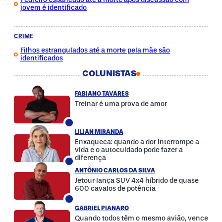
jovem é identificado
CRIME
Filhos estrangulados até a morte pela mãe são
identificados
COLUNISTAS
FABIANO TAVARES
Treinar é uma prova de amor
LILIAN MIRANDA
Enxaqueca: quando a dor interrompe a
vida e o autocuidado pode fazer a
diferença
ANTÔNIO CARLOS DA SILVA
Jetour lança SUV 4x4 híbrido de quase
600 cavalos de potência
GABRIEL PIANARO
Quando todos têm o mesmo avião, vence