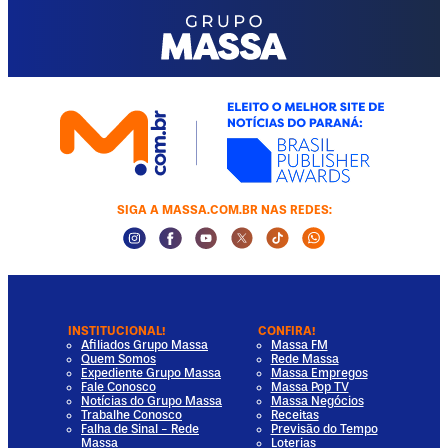
SIGA A MASSA.COM.BR NAS REDES:
Instagram Social Media
Facebook Social Media
Youtube Social Media
Twitter Social Media
Tiktok Social Media
Whatsapp Socia
INSTITUCIONAL!
CONFIRA!
Afiliados Grupo Massa
Massa FM
Quem Somos
Rede Massa
Expediente Grupo Massa
Massa Empregos
Fale Conosco
Massa Pop TV
Notícias do Grupo Massa
Massa Negócios
Trabalhe Conosco
Receitas
Falha de Sinal - Rede
Previsão do Tempo
Massa
Loterias