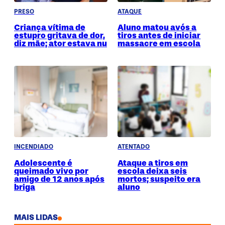
PRESO
ATAQUE
Criança vítima de
Aluno matou avós a
estupro gritava de dor,
tiros antes de iniciar
diz mãe; ator estava nu
massacre em escola
INCENDIADO
ATENTADO
Adolescente é
Ataque a tiros em
queimado vivo por
escola deixa seis
amigo de 12 anos após
mortos; suspeito era
briga
aluno
MAIS LIDAS