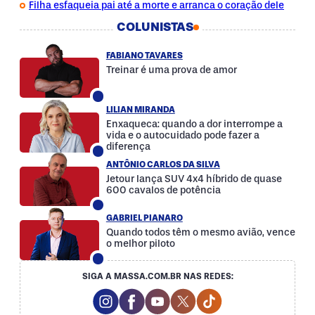
Filha esfaqueia pai até a morte e arranca o coração dele
COLUNISTAS
FABIANO TAVARES
Treinar é uma prova de amor
LILIAN MIRANDA
Enxaqueca: quando a dor interrompe a
vida e o autocuidado pode fazer a
diferença
ANTÔNIO CARLOS DA SILVA
Jetour lança SUV 4x4 híbrido de quase
600 cavalos de potência
GABRIEL PIANARO
Quando todos têm o mesmo avião, vence
o melhor piloto
SIGA A MASSA.COM.BR NAS REDES:
Instagram Social Media
Facebook Social Media
Youtube Social Media
Twitter Social Media
Tiktok Social Med