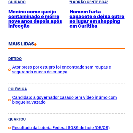
CUIDADO
"LADRÃO GENTE BOA"
Menino come queijo
Homem furta
contaminado e morre
capacete e deixa outro
nove anos depois após
no lugar em shopping
infecção
em Curitiba
MAIS LIDAS
DETIDO
Ator preso por estupro foi encontrado sem roupas e
segurando cueca de criança
POLÊMICA
Candidato a governador casado tem vídeo íntimo com
blogueira vazado
QUARTOU
Resultado da Loteria Federal 6089 de hoje (05/08)