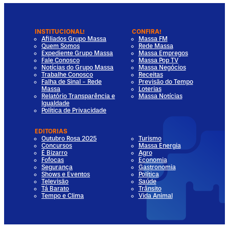
INSTITUCIONAL!
CONFIRA!
Afiliados Grupo Massa
Massa FM
Quem Somos
Rede Massa
Expediente Grupo Massa
Massa Empregos
Fale Conosco
Massa Pop TV
Notícias do Grupo Massa
Massa Negócios
Trabalhe Conosco
Receitas
Falha de Sinal - Rede
Previsão do Tempo
Massa
Loterias
Relatório Transparência e
Massa Notícias
Igualdade
Política de Privacidade
EDITORIAS
Outubro Rosa 2025
Turismo
Concursos
Massa Energia
É Bizarro
Agro
Fofocas
Economia
Segurança
Gastronomia
Shows e Eventos
Política
Televisão
Saúde
Tá Barato
Trânsito
Tempo e Clima
Vida Animal