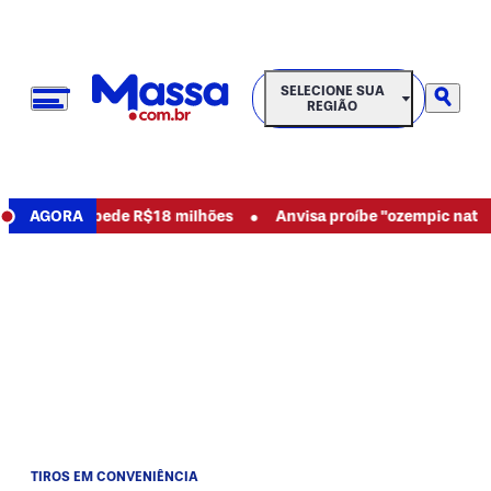
SELECIONE SUA REGIÃO
SELECIONE SUA
REGIÃO
•
busos e pede R$18 milhões
AGORA
Anvisa proíbe "ozempic natural" e
TIROS EM CONVENIÊNCIA