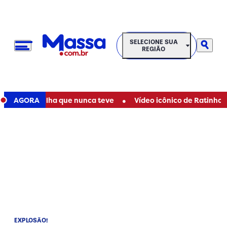
SELECIONE SUA REGIÃO
SELECIONE SUA
REGIÃO
•
mãe de filha que nunca teve
AGORA
Vídeo icônico de Ratinho com Ma
EXPLOSÃO!