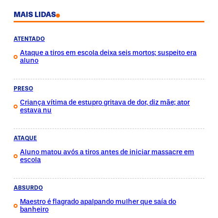
MAIS LIDAS
ATENTADO
Ataque a tiros em escola deixa seis mortos; suspeito era
aluno
PRESO
Criança vítima de estupro gritava de dor, diz mãe; ator
estava nu
ATAQUE
Aluno matou avós a tiros antes de iniciar massacre em
escola
ABSURDO
Maestro é flagrado apalpando mulher que saía do
banheiro