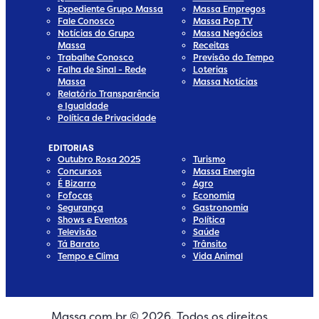
Expediente Grupo Massa
Massa Empregos
Fale Conosco
Massa Pop TV
Notícias do Grupo
Massa Negócios
Massa
Receitas
Trabalhe Conosco
Previsão do Tempo
Falha de Sinal - Rede
Loterias
Massa
Massa Notícias
Relatório Transparência
e Igualdade
Política de Privacidade
EDITORIAS
Outubro Rosa 2025
Turismo
Concursos
Massa Energia
É Bizarro
Agro
Fofocas
Economia
Segurança
Gastronomia
Shows e Eventos
Política
Televisão
Saúde
Tá Barato
Trânsito
Tempo e Clima
Vida Animal
Massa.com.br © 2026. Todos os direitos
edia
 Media
ial Media
ocial Media