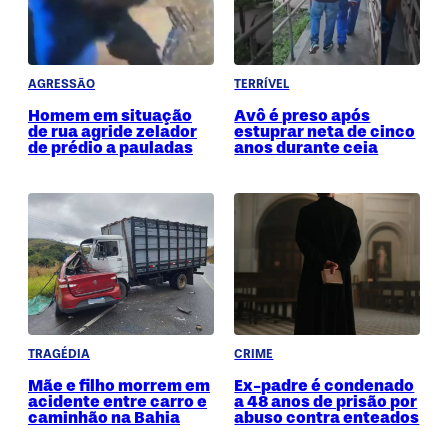
AGRESSÃO
TERRÍVEL
Homem em situação
Avô é preso após
de rua agride zelador
estuprar neta de cinco
de prédio a pauladas
anos durante ceia
TRAGÉDIA
CRIME
Mãe e filho morrem em
Ex-padre é condenado
acidente entre carro e
a 48 anos de prisão por
caminhão na Bahia
abuso contra enteados