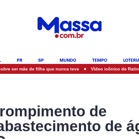
L
PR
SP
MUNDO
TEMPO
LOTERI
•
r mãe de filha que nunca teve
Vídeo icônico de Ratinho com Ma
e rompimento de
 abastecimento de á