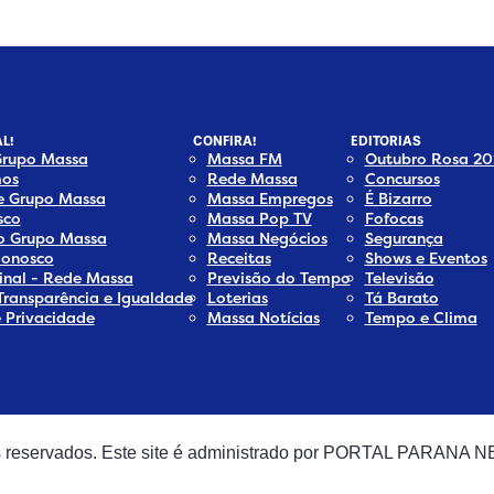
L!
CONFIRA!
EDITORIAS
Grupo Massa
Massa FM
Outubro Rosa 20
os
Rede Massa
Concursos
e Grupo Massa
Massa Empregos
É Bizarro
sco
Massa Pop TV
Fofocas
do Grupo Massa
Massa Negócios
Segurança
Conosco
Receitas
Shows e Eventos
inal - Rede Massa
Previsão do Tempo
Televisão
Transparência e Igualdade
Loterias
Tá Barato
e Privacidade
Massa Notícias
Tempo e Clima
os reservados. Este site é administrado por PORTAL PARANA