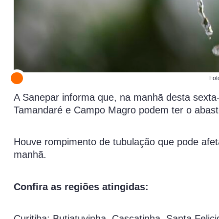
Fot
A Sanepar informa que, na manhã desta sexta-fe
Tamandaré e Campo Magro podem ter o abaste
Houve rompimento de tubulação que pode afeta
manhã.
Confira as regiões atingidas:
Curitiba: Butiatuvinha, Cascatinha, Santa Feli