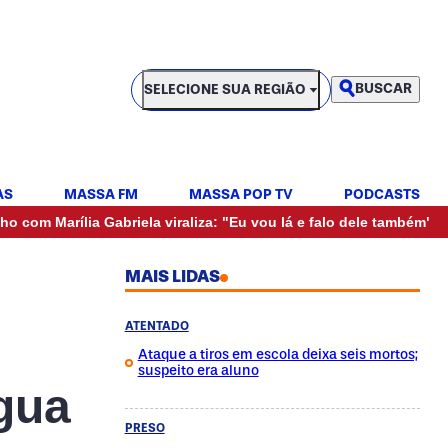
SELECIONE SUA REGIÃO
BUSCAR
SELECIONE SUA REGIÃO
AS
MASSA FM
MASSA POP TV
PODCASTS
•
rília Gabriela viraliza: "Eu vou lá e falo dele também"
Mulhe
MAIS LIDAS
ATENTADO
Ataque a tiros em escola deixa seis mortos;
suspeito era aluno
gua
PRESO