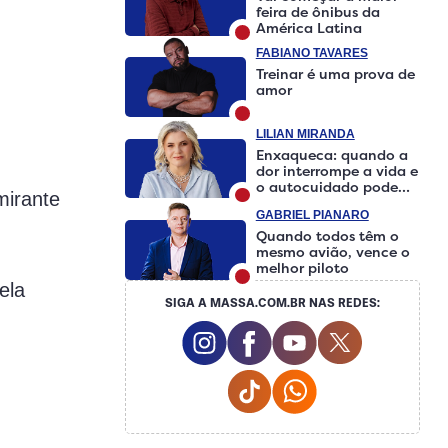
feira de ônibus da
América Latina
FABIANO TAVARES
Treinar é uma prova de
amor
LILIAN MIRANDA
Enxaqueca: quando a
dor interrompe a vida e
o autocuidado pode
mirante
fazer a diferença
GABRIEL PIANARO
Quando todos têm o
mesmo avião, vence o
melhor piloto
ela
SIGA A MASSA.COM.BR NAS REDES:
Instagram Social Media
Facebook Social Media
Youtube Social M
Twitter Soci
Tiktok Social Media
Whatsapp Social 