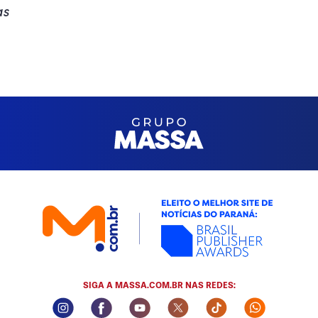
as
SIGA A MASSA.COM.BR NAS REDES:
Instagram Social Media
Facebook Social Media
Youtube Social Media
Twitter Social Media
Tiktok Social Med
Whatsapp 