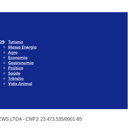
25
Turismo
Massa Energia
Agro
Economia
Gastronomia
Política
Saúde
Trânsito
Vida Animal
 NEWS LTDA - CNPJ: 23.473.535/0001-85