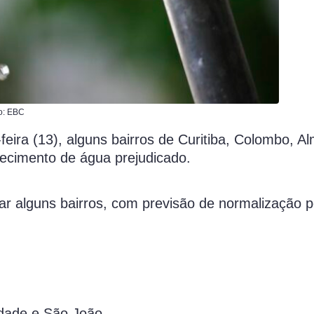
o: EBC
ira (13), alguns bairros de Curitiba, Colombo, Al
cimento de água prejudicado.
r alguns bairros, com previsão de normalização p
cidade e São João