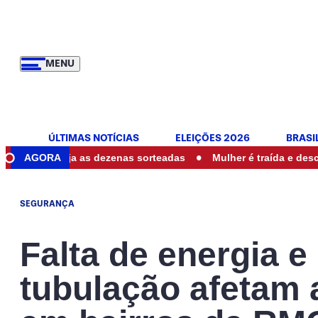
MENU
ÚLTIMAS NOTÍCIAS
ELEIÇÕES 2026
BRASI
•
je: veja as dezenas sorteadas
AGORA
Mulher é traída e descobre se
SEGURANÇA
Falta de energia 
tubulação afetam