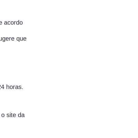
e acordo
m
ugere que
24 horas.
o site da