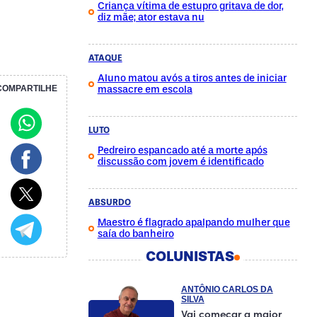
Criança vítima de estupro gritava de dor,
diz mãe; ator estava nu
ATAQUE
Aluno matou avós a tiros antes de iniciar
massacre em escola
COMPARTILHE
LUTO
Pedreiro espancado até a morte após
discussão com jovem é identificado
ABSURDO
Maestro é flagrado apalpando mulher que
saía do banheiro
COLUNISTAS
ANTÔNIO CARLOS DA
SILVA
Vai começar a maior