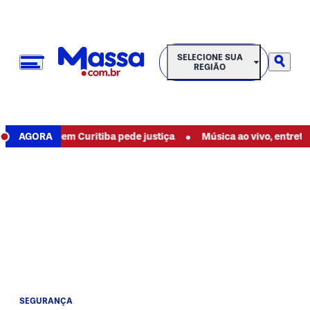
SELECIONE SUA REGIÃO
SELECIONE SUA
REGIÃO
•
é a morte em Curitiba pede justiça
AGORA
Música ao vivo, entreteni
SEGURANÇA