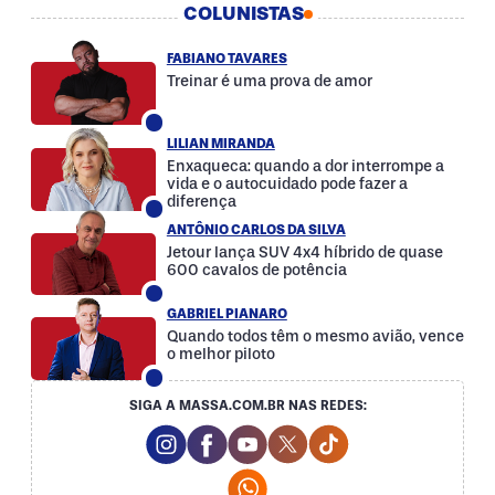
COLUNISTAS
FABIANO TAVARES
Treinar é uma prova de amor
LILIAN MIRANDA
Enxaqueca: quando a dor interrompe a
vida e o autocuidado pode fazer a
diferença
ANTÔNIO CARLOS DA SILVA
Jetour lança SUV 4x4 híbrido de quase
600 cavalos de potência
GABRIEL PIANARO
Quando todos têm o mesmo avião, vence
o melhor piloto
SIGA A MASSA.COM.BR NAS REDES:
Instagram Social Media
Facebook Social Media
Youtube Social Media
Twitter Social Media
Tiktok Social Med
Whatsapp Social Media