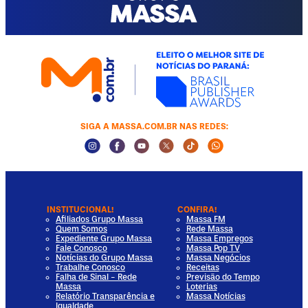
SIGA A MASSA.COM.BR NAS REDES:
Instagram Social Media
Facebook Social Media
Youtube Social Media
Twitter Social Media
Tiktok Social Media
Whatsapp Socia
INSTITUCIONAL!
CONFIRA!
Afiliados Grupo Massa
Massa FM
Quem Somos
Rede Massa
Expediente Grupo Massa
Massa Empregos
Fale Conosco
Massa Pop TV
Notícias do Grupo Massa
Massa Negócios
Trabalhe Conosco
Receitas
Falha de Sinal - Rede
Previsão do Tempo
Massa
Loterias
Relatório Transparência e
Massa Notícias
Igualdade