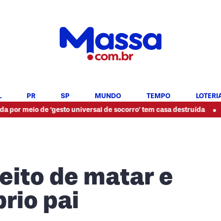
L
PR
SP
MUNDO
TEMPO
LOTERI
•
 de ‘gesto universal de socorro’ tem casa destruída
Paraná te
peito de matar e
rio pai