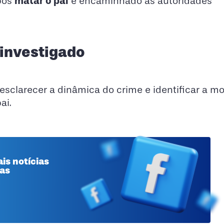
matar o pai
após
e encaminhado às autoridades
investigado
 esclarecer a dinâmica do crime e identificar a m
ai.
is notícias
 as