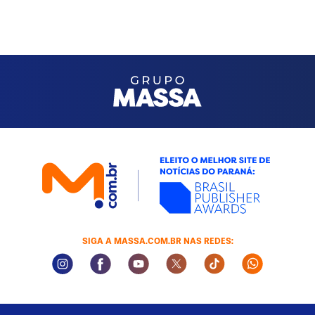
SIGA A MASSA.COM.BR NAS REDES:
Instagram Social Media
Facebook Social Media
Youtube Social Media
Twitter Social Media
Tiktok Social Med
Whatsapp 