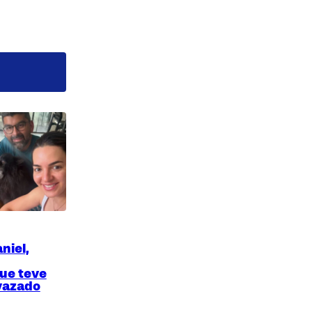
niel,
ue teve
 vazado