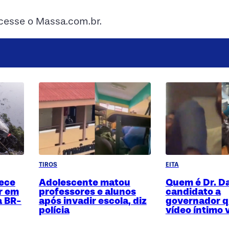
acesse o Massa.com.br.
TIROS
EITA
ece
Adolescente matou
Quem é Dr. Da
r em
professores e alunos
candidato a
a BR-
após invadir escola, diz
governador q
polícia
vídeo íntimo