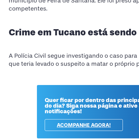
município de Feira de Santana. Ele foi preso 
competentes.
Crime em Tucano está sendo 
A Polícia Civil segue investigando o caso para
que teria levado o suspeito a matar o próprio p
Quer ficar por dentro das principa
do dia? Siga nossa página e ative
notificações!
ACOMPANHE AGORA!