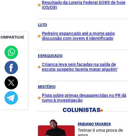
Resultado da Loteria Federal 6089 de hoje
(05/08)
LUTO
Pedreiro espancado até a morte após
COMPARTILHE
discussão com jovem é identificado
ESFAQUEADO
Criança leva seis facadas na saída de
escola; suspeito 'queria matar alguém'
MISTÉRIO
Pista sobre primas desaparecidas no PR dá
rumo à investigação
COLUNISTAS
FABIANO TAVARES
Treinar é uma prova de
amor