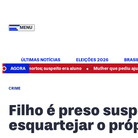
MENU
ÚLTIMAS NOTÍCIAS
ELEIÇÕES 2026
BRASI
•
eis mortos; suspeito era aluno
AGORA
Mulher que pediu ajuda por meio
CRIME
Filho é preso sus
esquartejar o próp