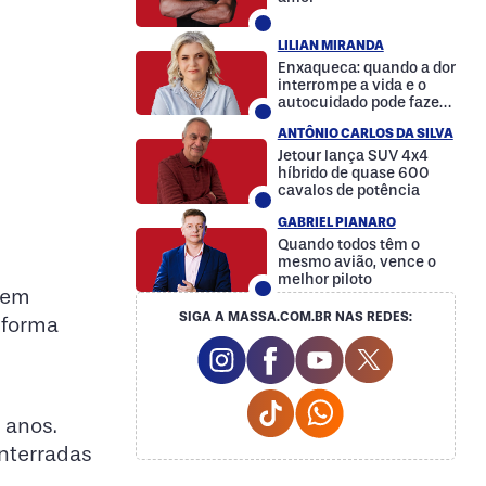
LILIAN MIRANDA
Enxaqueca: quando a dor
interrompe a vida e o
autocuidado pode fazer
a diferença
ANTÔNIO CARLOS DA SILVA
Jetour lança SUV 4x4
híbrido de quase 600
cavalos de potência
GABRIEL PIANARO
Quando todos têm o
mesmo avião, vence o
melhor piloto
, em
SIGA A MASSA.COM.BR NAS REDES:
 forma
Instagram Social Media
Facebook Social Media
Youtube Social M
Twitter Soc
Tiktok Social Media
Whatsapp Social
8 anos.
enterradas