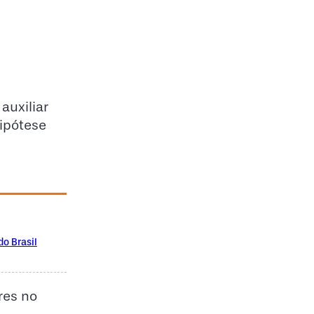
auxiliar
hipótese
do Brasil
res no