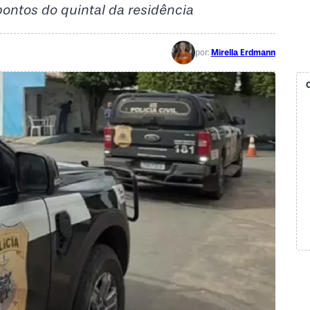
ontos do quintal da residência
por:
Mirella Erdmann