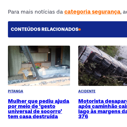
categoria segurança
Para mais notícias da
, 
CONTEÚDOS RELACIONADOS
PITANGA
ACIDENTE
Mulher que pediu ajuda
Motorista desapar
por meio de ‘gesto
após caminhão cai
universal de socorro’
lago às margens d
tem casa destruída
376