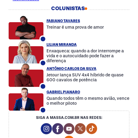
COLUNISTAS
FABIANO TAVARES
Treinar é uma prova de amor
LILIAN MIRANDA
Enxaqueca: quando a dor interrompe a
vida e o autocuidado pode fazer a
diferença
ANTÔNIO CARLOS DA SILVA
Jetour lança SUV 4x4 híbrido de quase
600 cavalos de potência
GABRIEL PIANARO
Quando todos têm o mesmo avião, vence
o melhor piloto
SIGA A MASSA.COM.BR NAS REDES:
Instagram Social Media
Facebook Social Media
Youtube Social Media
Twitter Social Media
Tiktok Social Med