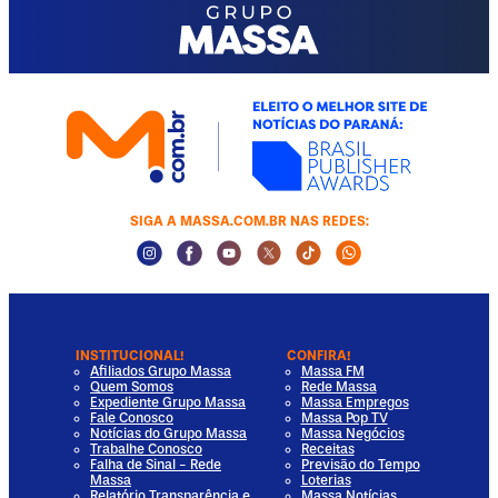
SIGA A MASSA.COM.BR NAS REDES:
Instagram Social Media
Facebook Social Media
Youtube Social Media
Twitter Social Media
Tiktok Social Media
Whatsapp Socia
INSTITUCIONAL!
CONFIRA!
Afiliados Grupo Massa
Massa FM
Quem Somos
Rede Massa
Expediente Grupo Massa
Massa Empregos
Fale Conosco
Massa Pop TV
Notícias do Grupo Massa
Massa Negócios
Trabalhe Conosco
Receitas
Falha de Sinal - Rede
Previsão do Tempo
Massa
Loterias
Relatório Transparência e
Massa Notícias