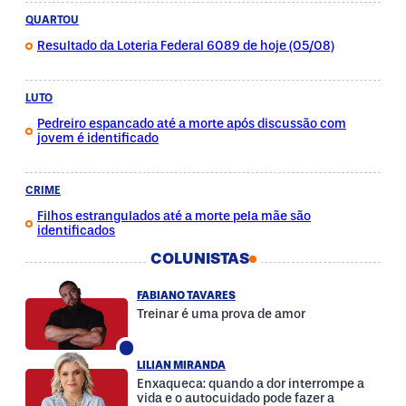
QUARTOU
Resultado da Loteria Federal 6089 de hoje (05/08)
LUTO
Pedreiro espancado até a morte após discussão com
jovem é identificado
CRIME
Filhos estrangulados até a morte pela mãe são
identificados
COLUNISTAS
FABIANO TAVARES
Treinar é uma prova de amor
LILIAN MIRANDA
Enxaqueca: quando a dor interrompe a
vida e o autocuidado pode fazer a