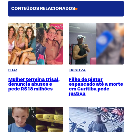
CONTEÚDOS RELACIONADOS
EITA!
TRISTEZA
Mulher termina trisal,
Filho de pintor
denuncia abusos e
espancado até a morte
pede R$18 milhões
em Curitiba pede
justiça