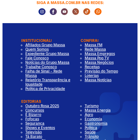
SIGA A MASSA.COM.BR NAS REDES:
Instagram Social Media
Facebook Social Media
Youtube Social Media
Twitter Social Media
Tiktok Social Media
Whatsapp Socia
INSTITUCIONAL!
CONFIRA!
Afiliados Grupo Massa
Massa FM
Quem Somos
Rede Massa
Expediente Grupo Massa
Massa Empregos
Fale Conosco
Massa Pop TV
Notícias do Grupo Massa
Massa Negócios
Trabalhe Conosco
Receitas
Falha de Sinal - Rede
Previsão do Tempo
Massa
Loterias
Relatório Transparência e
Massa Notícias
Igualdade
Política de Privacidade
EDITORIAS
Outubro Rosa 2025
Turismo
Concursos
Massa Energia
É Bizarro
Agro
Fofocas
Economia
Segurança
Gastronomia
Shows e Eventos
Política
Televisão
Saúde
Tá Barato
Trânsito