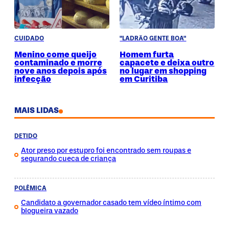
CUIDADO
"LADRÃO GENTE BOA"
Menino come queijo
Homem furta
contaminado e morre
capacete e deixa outro
nove anos depois após
no lugar em shopping
infecção
em Curitiba
MAIS LIDAS
DETIDO
Ator preso por estupro foi encontrado sem roupas e
segurando cueca de criança
POLÊMICA
Candidato a governador casado tem vídeo íntimo com
blogueira vazado