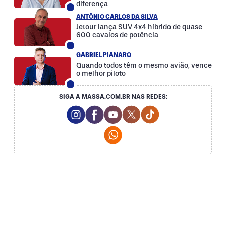
diferença
ANTÔNIO CARLOS DA SILVA
Jetour lança SUV 4x4 híbrido de quase
600 cavalos de potência
GABRIEL PIANARO
Quando todos têm o mesmo avião, vence
o melhor piloto
SIGA A MASSA.COM.BR NAS REDES:
Instagram Social Media
Facebook Social Media
Youtube Social Media
Twitter Social Media
Tiktok Social Med
Whatsapp Social Media