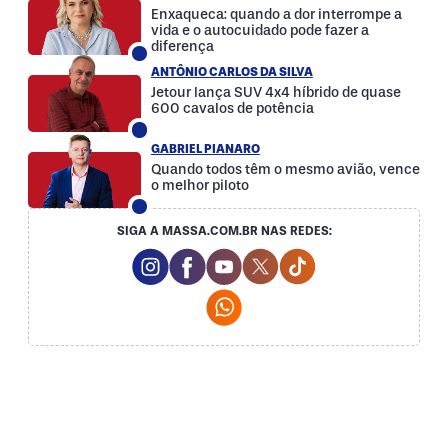
Enxaqueca: quando a dor interrompe a
vida e o autocuidado pode fazer a
diferença
ANTÔNIO CARLOS DA SILVA
Jetour lança SUV 4x4 híbrido de quase
600 cavalos de potência
GABRIEL PIANARO
Quando todos têm o mesmo avião, vence
o melhor piloto
SIGA A MASSA.COM.BR NAS REDES:
Instagram Social Media
Facebook Social Media
Youtube Social Media
Twitter Social Media
Tiktok Social Med
Whatsapp Social Media