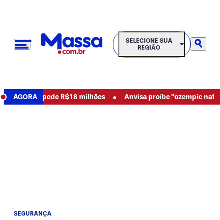
SELECIONE SUA REGIÃO
SELECIONE SUA
REGIÃO
•
 abusos e pede R$18 milhões
AGORA
Anvisa proíbe "ozempic natural"
SEGURANÇA