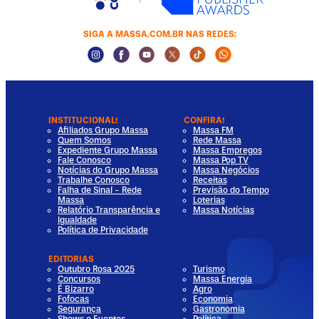
SIGA A MASSA.COM.BR NAS REDES:
Instagram Social Media
Facebook Social Media
Youtube Social Media
Twitter Social Media
Tiktok Social Media
Whatsapp Socia
INSTITUCIONAL!
CONFIRA!
Afiliados Grupo Massa
Massa FM
Quem Somos
Rede Massa
Expediente Grupo Massa
Massa Empregos
Fale Conosco
Massa Pop TV
Notícias do Grupo Massa
Massa Negócios
Trabalhe Conosco
Receitas
Falha de Sinal - Rede
Previsão do Tempo
Massa
Loterias
Relatório Transparência e
Massa Notícias
Igualdade
Política de Privacidade
EDITORIAS
Outubro Rosa 2025
Turismo
Concursos
Massa Energia
É Bizarro
Agro
Fofocas
Economia
Segurança
Gastronomia