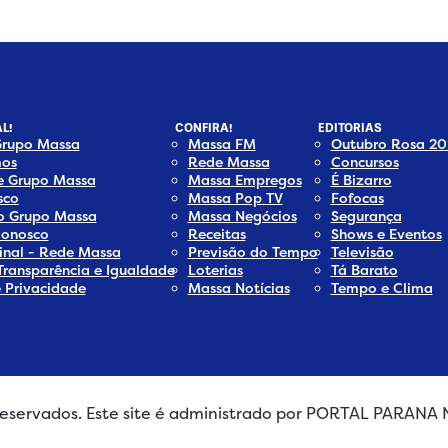
L!
CONFIRA!
EDITORIAS
Grupo Massa
Massa FM
Outubro Rosa 20
os
Rede Massa
Concursos
e Grupo Massa
Massa Empregos
É Bizarro
sco
Massa Pop TV
Fofocas
do Grupo Massa
Massa Negócios
Segurança
Conosco
Receitas
Shows e Eventos
inal - Rede Massa
Previsão do Tempo
Televisão
Transparência e Igualdade
Loterias
Tá Barato
e Privacidade
Massa Notícias
Tempo e Clima
s reservados. Este site é administrado por PORTAL PARAN