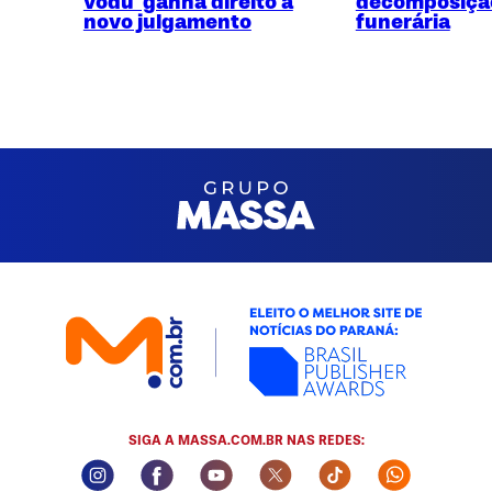
vodu' ganha direito a
decomposiçã
novo julgamento
funerária
SIGA A MASSA.COM.BR NAS REDES:
Instagram Social Media
Facebook Social Media
Youtube Social Media
Twitter Social Media
Tiktok Social Me
Whatsapp