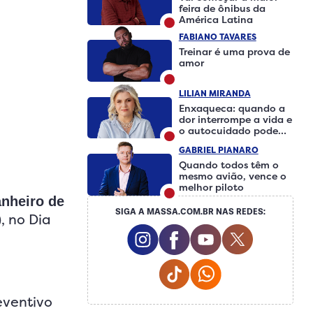
feira de ônibus da
América Latina
FABIANO TAVARES
Treinar é uma prova de
amor
LILIAN MIRANDA
Enxaqueca: quando a
dor interrompe a vida e
o autocuidado pode
fazer a diferença
GABRIEL PIANARO
Quando todos têm o
mesmo avião, vence o
melhor piloto
nheiro de
SIGA A MASSA.COM.BR NAS REDES:
, no Dia
Instagram Social Media
Facebook Social Medi
Youtube Social 
Twitter So
Tiktok Social Media
Whatsapp Social
eventivo