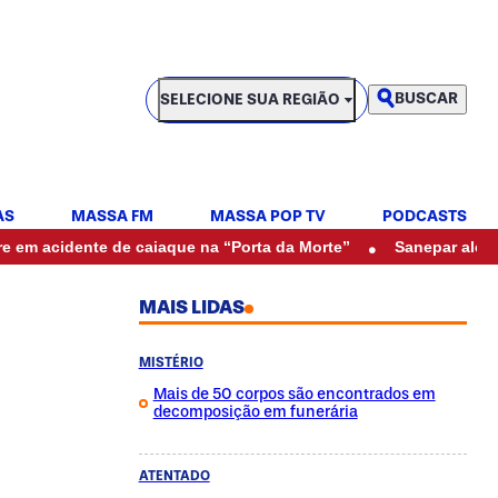
SELECIONE SUA REGIÃO
BUSCAR
SELECIONE SUA REGIÃO
AS
MASSA FM
MASSA POP TV
PODCASTS
•
nte de caiaque na “Porta da Morte”
Sanepar alerta para falt
MAIS LIDAS
MISTÉRIO
Mais de 50 corpos são encontrados em
decomposição em funerária
ATENTADO