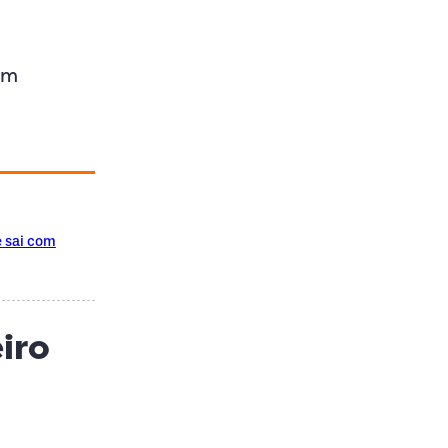
em
e sai com
iro