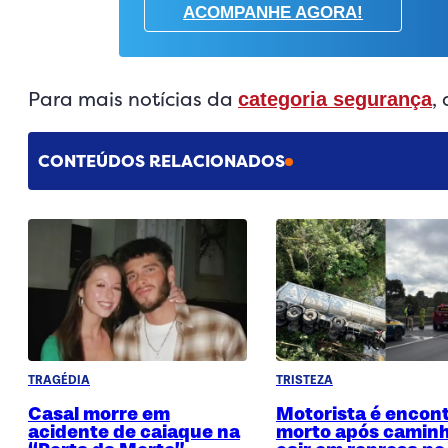
ACOMPANHE AGORA!
Para mais notícias da
,
categoria segurança
CONTEÚDOS RELACIONADOS
TRAGÉDIA
TRISTEZA
Casal morre em
Motorista é encon
acidente de caiaque na
morto após camin