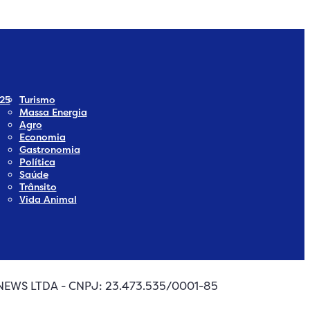
25
Turismo
Massa Energia
Agro
Economia
Gastronomia
Política
Saúde
Trânsito
Vida Animal
A NEWS LTDA - CNPJ: 23.473.535/0001-85