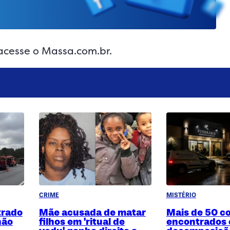
 acesse o Massa.com.br.
CRIME
MISTÉRIO
trado
Mãe acusada de matar
Mais de 50 c
hão
filhos em 'ritual de
encontrados