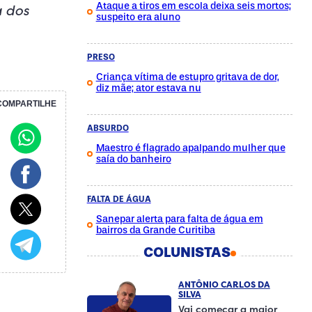
Ataque a tiros em escola deixa seis mortos;
a dos
suspeito era aluno
PRESO
Criança vítima de estupro gritava de dor,
diz mãe; ator estava nu
COMPARTILHE
ABSURDO
Maestro é flagrado apalpando mulher que
saía do banheiro
FALTA DE ÁGUA
Sanepar alerta para falta de água em
bairros da Grande Curitiba
COLUNISTAS
ANTÔNIO CARLOS DA
SILVA
Vai começar a maior