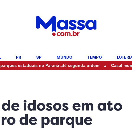
L
PR
SP
MUNDO
TEMPO
LOTERI
•
staduais no Paraná até segunda ordem
Casal morre em acide
 de idosos em ato
ro de parque