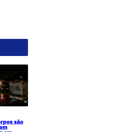
orpos são
 em