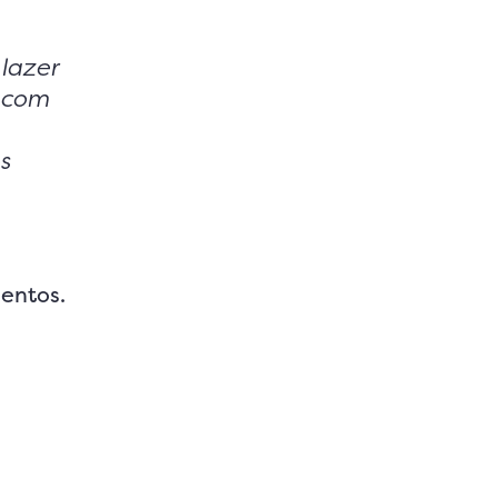
lazer
s com
s
entos.