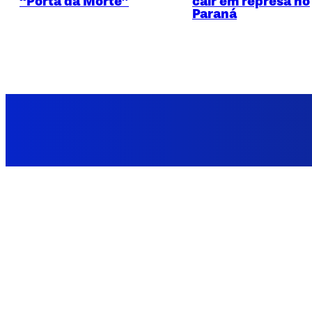
“Porta da Morte”
cair em represa no
Paraná