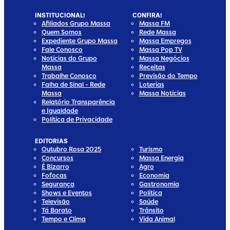
INSTITUCIONAL!
CONFIRA!
Afiliados Grupo Massa
Massa FM
Quem Somos
Rede Massa
Expediente Grupo Massa
Massa Empregos
Fale Conosco
Massa Pop TV
Notícias do Grupo
Massa Negócios
Massa
Receitas
Trabalhe Conosco
Previsão do Tempo
Falha de Sinal - Rede
Loterias
Massa
Massa Notícias
Relatório Transparência
e Igualdade
Política de Privacidade
EDITORIAS
Outubro Rosa 2025
Turismo
Concursos
Massa Energia
É Bizarro
Agro
Fofocas
Economia
Segurança
Gastronomia
Shows e Eventos
Política
Televisão
Saúde
Tá Barato
Trânsito
Tempo e Clima
Vida Animal