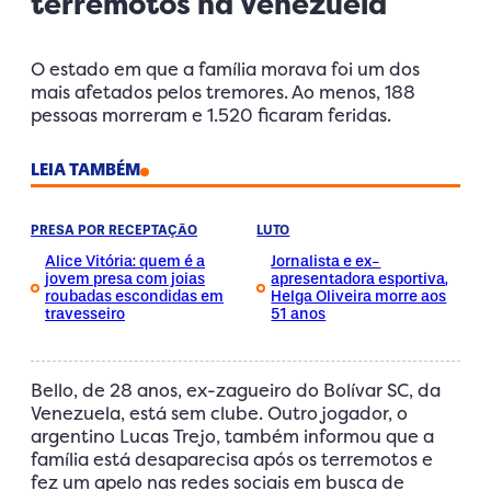
terremotos na Venezuela
O estado em que a família morava foi um dos
mais afetados pelos tremores. Ao menos, 188
pessoas morreram e 1.520 ficaram feridas.
LEIA TAMBÉM
PRESA POR RECEPTAÇÃO
LUTO
Alice Vitória: quem é a
Jornalista e ex-
jovem presa com joias
apresentadora esportiva,
roubadas escondidas em
Helga Oliveira morre aos
travesseiro
51 anos
Bello, de 28 anos, ex-zagueiro do Bolívar SC, da
Venezuela, está sem clube. Outro jogador, o
argentino Lucas Trejo, também informou que a
família está desaparecisa após os terremotos e
fez um apelo nas redes sociais em busca de