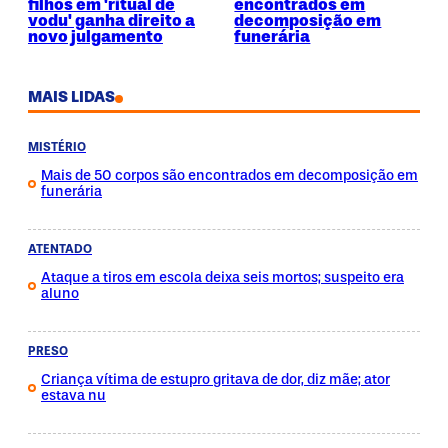
filhos em 'ritual de
encontrados em
vodu' ganha direito a
decomposição em
novo julgamento
funerária
MAIS LIDAS
MISTÉRIO
Mais de 50 corpos são encontrados em decomposição em
funerária
ATENTADO
Ataque a tiros em escola deixa seis mortos; suspeito era
aluno
PRESO
Criança vítima de estupro gritava de dor, diz mãe; ator
estava nu