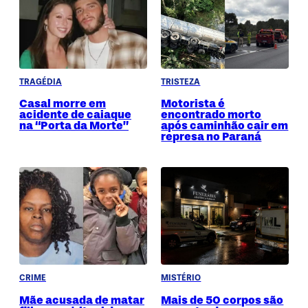
TRAGÉDIA
TRISTEZA
Casal morre em
Motorista é
acidente de caiaque
encontrado morto
na “Porta da Morte”
após caminhão cair em
represa no Paraná
CRIME
MISTÉRIO
Mãe acusada de matar
Mais de 50 corpos são