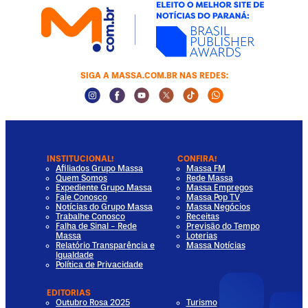
SIGA A MASSA.COM.BR NAS REDES:
Instagram Social Media
Facebook Social Media
Youtube Social Media
Twitter Social Media
Tiktok Social Media
Whatsapp Socia
INSTITUCIONAL!
CONFIRA!
Afiliados Grupo Massa
Massa FM
Quem Somos
Rede Massa
Expediente Grupo Massa
Massa Empregos
Fale Conosco
Massa Pop TV
Notícias do Grupo Massa
Massa Negócios
Trabalhe Conosco
Receitas
Falha de Sinal - Rede
Previsão do Tempo
Massa
Loterias
Relatório Transparência e
Massa Notícias
Igualdade
Política de Privacidade
EDITORIAS
Outubro Rosa 2025
Turismo