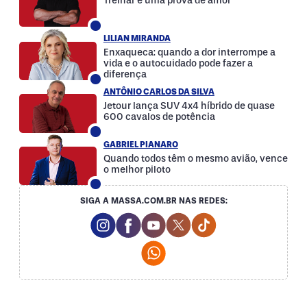
Treinar é uma prova de amor
LILIAN MIRANDA
Enxaqueca: quando a dor interrompe a
vida e o autocuidado pode fazer a
diferença
ANTÔNIO CARLOS DA SILVA
Jetour lança SUV 4x4 híbrido de quase
600 cavalos de potência
GABRIEL PIANARO
Quando todos têm o mesmo avião, vence
o melhor piloto
SIGA A MASSA.COM.BR NAS REDES:
Instagram Social Media
Facebook Social Media
Youtube Social Media
Twitter Social Media
Tiktok Social Med
Whatsapp Social Media