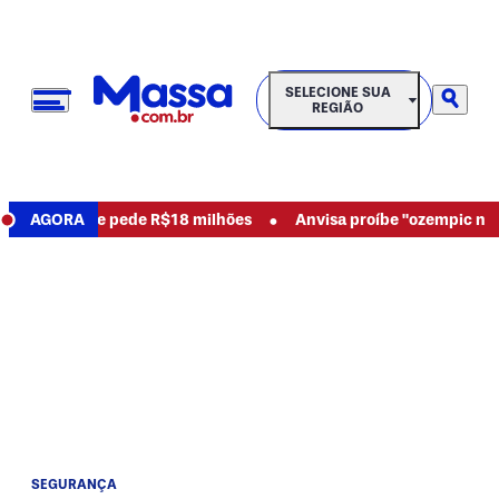
SELECIONE SUA REGIÃO
SELECIONE SUA
REGIÃO
•
a abusos e pede R$18 milhões
AGORA
Anvisa proíbe "ozempic natural
SEGURANÇA