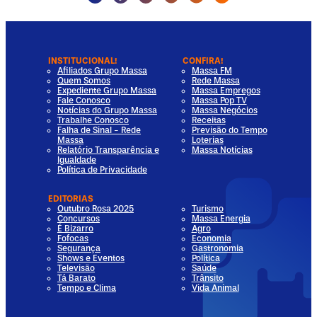
INSTITUCIONAL!
CONFIRA!
Afiliados Grupo Massa
Massa FM
Quem Somos
Rede Massa
Expediente Grupo Massa
Massa Empregos
Fale Conosco
Massa Pop TV
Notícias do Grupo Massa
Massa Negócios
Trabalhe Conosco
Receitas
Falha de Sinal - Rede
Previsão do Tempo
Massa
Loterias
Relatório Transparência e
Massa Notícias
Igualdade
Política de Privacidade
EDITORIAS
Outubro Rosa 2025
Turismo
Concursos
Massa Energia
É Bizarro
Agro
Fofocas
Economia
Segurança
Gastronomia
Shows e Eventos
Política
Televisão
Saúde
Tá Barato
Trânsito
Tempo e Clima
Vida Animal