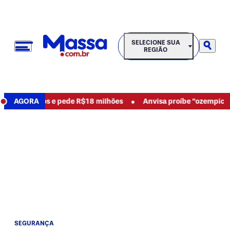
SELECIONE SUA REGIÃO
SELECIONE SUA
REGIÃO
•
ncia abusos e pede R$18 milhões
AGORA
Anvisa proíbe "ozempic natu
SEGURANÇA