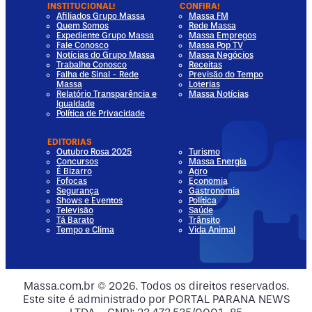
INSTITUCIONAL!
CONFIRA!
Afiliados Grupo Massa
Massa FM
Quem Somos
Rede Massa
Expediente Grupo Massa
Massa Empregos
Fale Conosco
Massa Pop TV
Notícias do Grupo Massa
Massa Negócios
Trabalhe Conosco
Receitas
Falha de Sinal - Rede
Previsão do Tempo
Massa
Loterias
Relatório Transparência e
Massa Notícias
Igualdade
Política de Privacidade
EDITORIAS
Outubro Rosa 2025
Turismo
Concursos
Massa Energia
É Bizarro
Agro
Fofocas
Economia
Segurança
Gastronomia
Shows e Eventos
Política
Televisão
Saúde
Tá Barato
Trânsito
Tempo e Clima
Vida Animal
dia
 Media
al Media
ocial Media
Massa.com.br © 2026. Todos os direitos reservados.
Este site é administrado por PORTAL PARANA NEWS
ia
ial Media