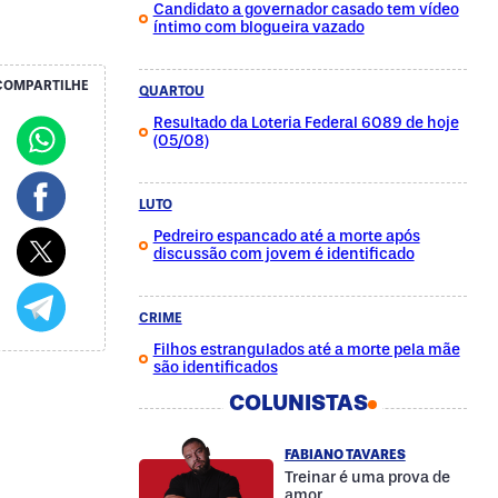
Candidato a governador casado tem vídeo
íntimo com blogueira vazado
COMPARTILHE
QUARTOU
Resultado da Loteria Federal 6089 de hoje
(05/08)
LUTO
Pedreiro espancado até a morte após
discussão com jovem é identificado
CRIME
Filhos estrangulados até a morte pela mãe
são identificados
COLUNISTAS
FABIANO TAVARES
Treinar é uma prova de
amor