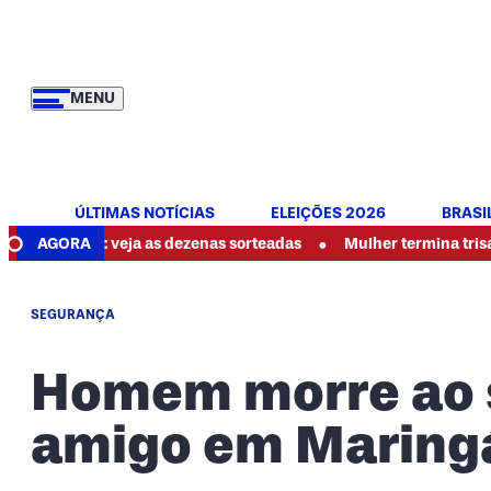
MENU
ÚLTIMAS NOTÍCIAS
ELEIÇÕES 2026
BRASI
•
hoje: veja as dezenas sorteadas
AGORA
Mulher termina trisal, denun
SEGURANÇA
Homem morre ao s
amigo em Maring