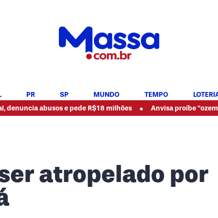
L
PR
SP
MUNDO
TEMPO
LOTERI
•
cia abusos e pede R$18 milhões
Anvisa proíbe "ozempic natur
er atropelado por
á