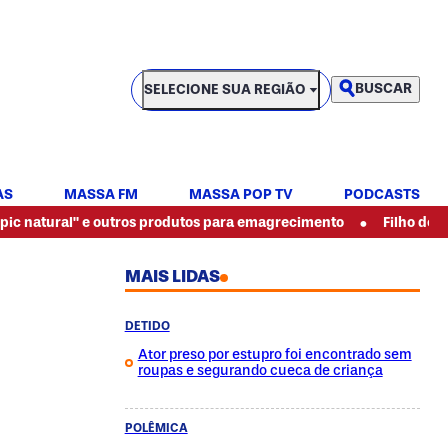
SELECIONE SUA REGIÃO
BUSCAR
SELECIONE SUA REGIÃO
AS
MASSA FM
MASSA POP TV
PODCASTS
•
al" e outros produtos para emagrecimento
Filho de pintor es
MAIS LIDAS
DETIDO
Ator preso por estupro foi encontrado sem
roupas e segurando cueca de criança
POLÊMICA