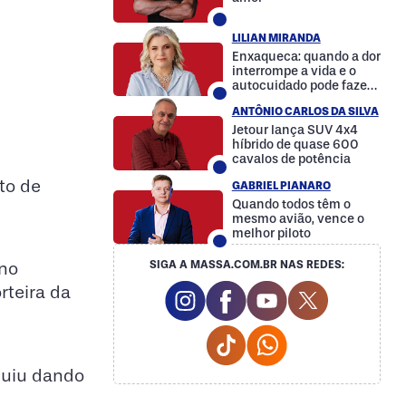
LILIAN MIRANDA
Enxaqueca: quando a dor
interrompe a vida e o
autocuidado pode fazer
a diferença
ANTÔNIO CARLOS DA SILVA
Jetour lança SUV 4x4
híbrido de quase 600
cavalos de potência
to de
GABRIEL PIANARO
Quando todos têm o
mesmo avião, vence o
melhor piloto
SIGA A MASSA.COM.BR NAS REDES:
 no
Instagram Social Media
Facebook Social Media
Youtube Social M
Twitter Soc
rteira da
Tiktok Social Media
Whatsapp Social
guiu dando