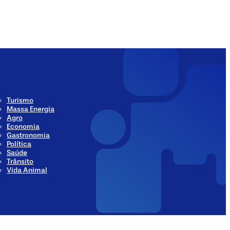
ia
Social Media
Turismo
Massa Energia
Agro
Economia
Gastronomia
Política
Saúde
Trânsito
Vida Animal