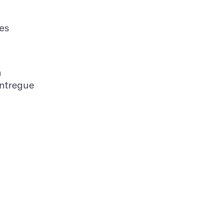
es
m
entregue