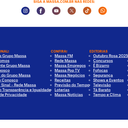
SIGA A MASSA.COM.BR NAS REDES:
Instagram Social Media
Facebook Social Media
Youtube Social Media
Twitter Social Media
Tiktok Social Med
Whatsapp 
ONAL!
CONFIRA!
EDITORIAS
os Grupo Massa
Massa FM
Outubro Rosa 2025
omos
Rede Massa
Concursos
nte Grupo Massa
Massa Empregos
É Bizarro
nosco
Massa Pop TV
Fofocas
s do Grupo Massa
Massa Negócios
Segurança
e Conosco
Receitas
Shows e Eventos
e Sinal - Rede Massa
Previsão do Tempo
Televisão
o Transparência e Igualdade
Loterias
Tá Barato
 de Privacidade
Massa Notícias
Tempo e Clima