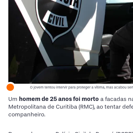
O jovem tentou intervir para proteger a vítima, mas acabou sen
homem de 25 anos foi morto
Um
a facadas n
Metropolitana de Curitiba (RMC), ao tentar 
companheiro.