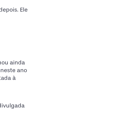
depois. Ele
mou ainda
 neste ano
tada à
divulgada