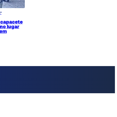
"
 capacete
 no lugar
 em