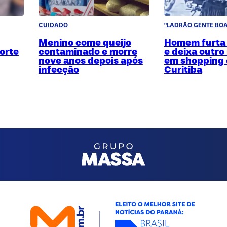
CUIDADO
"LADRÃO GENTE BOA
Menino come queijo
Homem furta
orte
contaminado e morre
e deixa outro
nove anos depois após
em shopping
infecção
Curitiba