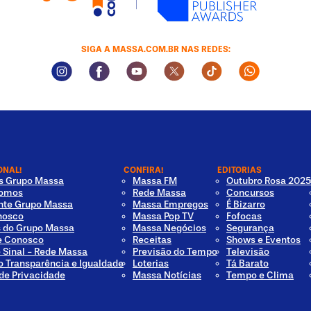
SIGA A MASSA.COM.BR NAS REDES:
Instagram Social Media
Facebook Social Media
Youtube Social Media
Twitter Social Media
Tiktok Social Med
Whatsapp 
ONAL!
CONFIRA!
EDITORIAS
os Grupo Massa
Massa FM
Outubro Rosa 2025
omos
Rede Massa
Concursos
nte Grupo Massa
Massa Empregos
É Bizarro
nosco
Massa Pop TV
Fofocas
s do Grupo Massa
Massa Negócios
Segurança
e Conosco
Receitas
Shows e Eventos
e Sinal - Rede Massa
Previsão do Tempo
Televisão
o Transparência e Igualdade
Loterias
Tá Barato
 de Privacidade
Massa Notícias
Tempo e Clima