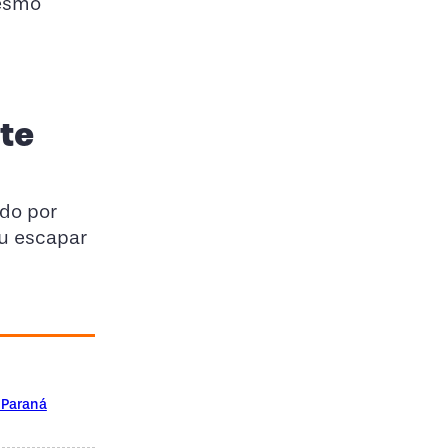
mesmo
te
ido por
iu escapar
 Paraná