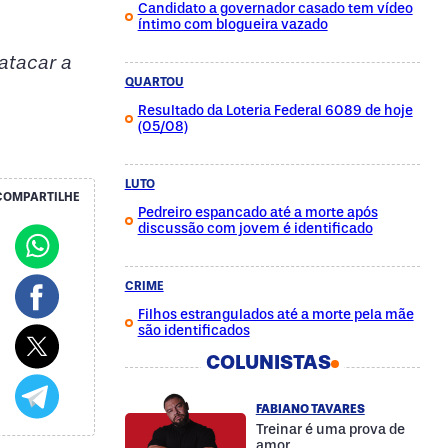
Candidato a governador casado tem vídeo
íntimo com blogueira vazado
atacar a
QUARTOU
Resultado da Loteria Federal 6089 de hoje
(05/08)
LUTO
COMPARTILHE
Pedreiro espancado até a morte após
discussão com jovem é identificado
CRIME
Filhos estrangulados até a morte pela mãe
são identificados
COLUNISTAS
FABIANO TAVARES
Treinar é uma prova de
amor