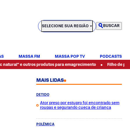
SELECIONE SUA REGIÃO
BUSCAR
SELECIONE SUA REGIÃO
AS
MASSA FM
MASSA POP TV
PODCASTS
•
 e outros produtos para emagrecimento
Filho de pintor espanc
MAIS LIDAS
DETIDO
Ator preso por estupro foi encontrado sem
roupas e segurando cueca de criança
POLÊMICA