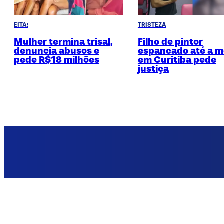
EITA!
TRISTEZA
Mulher termina trisal,
Filho de pintor
denuncia abusos e
espancado até a m
pede R$18 milhões
em Curitiba pede
justiça