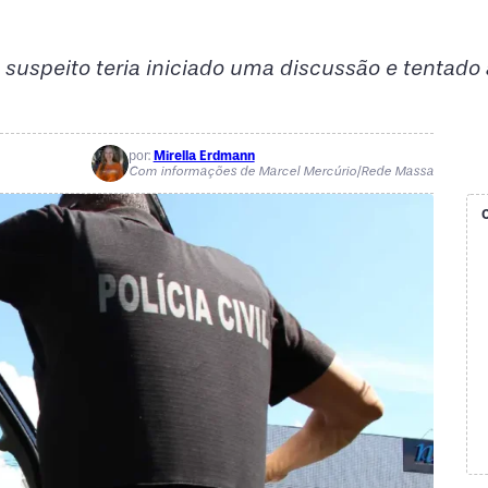
suspeito teria iniciado uma discussão e tentado 
por:
Mirella Erdmann
Com informações de Marcel Mercúrio/Rede Massa