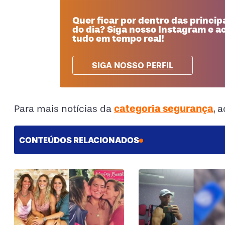
Quer ficar por dentro das principa
do dia? Siga nosso Instagram e
tudo em tempo real!
SIGA NOSSO PERFIL
categoria segurança
Para mais notícias da
, 
CONTEÚDOS RELACIONADOS