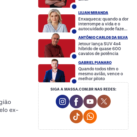
LILIAN MIRANDA
Enxaqueca: quando a dor
interrompe a vida e o
autocuidado pode fazer
a diferença
ANTÔNIO CARLOS DA SILVA
Jetour lança SUV 4x4
híbrido de quase 600
cavalos de potência
GABRIEL PIANARO
Quando todos têm o
mesmo avião, vence o
melhor piloto
SIGA A MASSA.COM.BR NAS REDES:
Instagram Social Media
Facebook Social Media
Youtube Social M
Twitter Soc
egião
elo ex-
Tiktok Social Media
Whatsapp Social