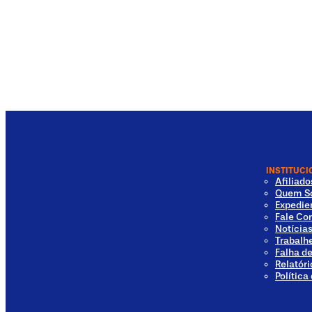
INSTITUCI
Afiliad
Quem S
Expedie
Fale Co
Notícia
Trabalh
Falha d
Relatóri
Política