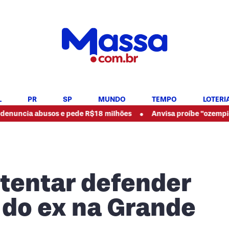
L
PR
SP
MUNDO
TEMPO
LOTERI
•
 abusos e pede R$18 milhões
Anvisa proíbe "ozempic natural"
 tentar defender
 do ex na Grande