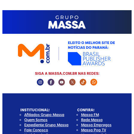
SIGA A MASSA.COM.BR NAS REDES:
Instagram Social Media
Facebook Social Media
Youtube Social Media
Twitter Social Media
Tiktok Social Media
Whatsapp Socia
INSTITUCIONAL!
CONFIRA!
Afiliados Grupo Massa
Massa FM
Quem Somos
Rede Massa
Expediente Grupo Massa
Massa Empregos
Fale Conosco
Massa Pop TV