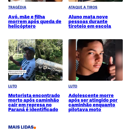
TRAGÉDIA
ATAQUE A TIROS
Avó, mãe e filha
Aluno mata nove
morrem após queda de
pessoas durante
helicóptero
tiroteio em escola
LUTO
LUTO
Motorista encontrado
Adolescente morre
morto após caminhão
após ser atingido por
cair em represa no
caminhão enquanto
Paraná é identificado
pilotava moto
MAIS LIDAS