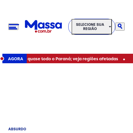
SELECIONE SUA REGIÃO
SELECIONE SUA
REGIÃO
•
e para quase todo o Paraná; veja regiões afetadas
AGORA
Resulta
ABSURDO