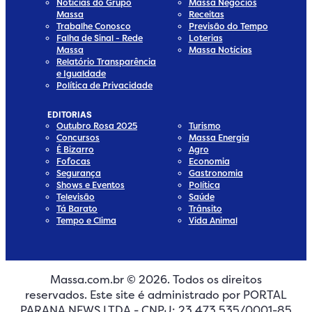
Notícias do Grupo
Massa Negócios
Massa
Receitas
Trabalhe Conosco
Previsão do Tempo
Falha de Sinal - Rede
Loterias
Massa
Massa Notícias
Relatório Transparência
e Igualdade
Política de Privacidade
EDITORIAS
Outubro Rosa 2025
Turismo
Concursos
Massa Energia
É Bizarro
Agro
Fofocas
Economia
Segurança
Gastronomia
Shows e Eventos
Política
Televisão
Saúde
Tá Barato
Trânsito
Tempo e Clima
Vida Animal
Massa.com.br © 2026. Todos os direitos
edia
 Media
ial Media
ocial Media
reservados. Este site é administrado por PORTAL
dia
cial Media
PARANA NEWS LTDA - CNPJ: 23.473.535/0001-85