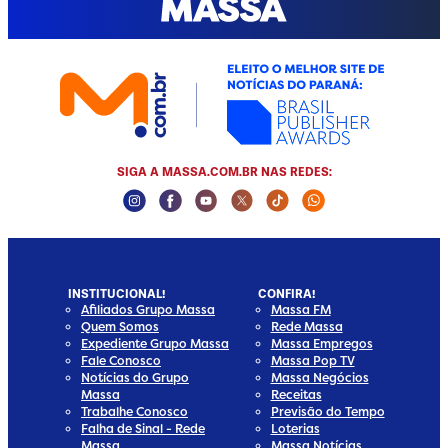
SIGA A MASSA.COM.BR NAS REDES:
Instagram Social Media
Facebook Social Media
Youtube Social Media
Twitter Social Media
Tiktok Social Media
Whatsapp Socia
INSTITUCIONAL!
CONFIRA!
Afiliados Grupo Massa
Massa FM
Quem Somos
Rede Massa
Expediente Grupo Massa
Massa Empregos
Fale Conosco
Massa Pop TV
Notícias do Grupo
Massa Negócios
Massa
Receitas
Trabalhe Conosco
Previsão do Tempo
Falha de Sinal - Rede
Loterias
Massa
Massa Notícias