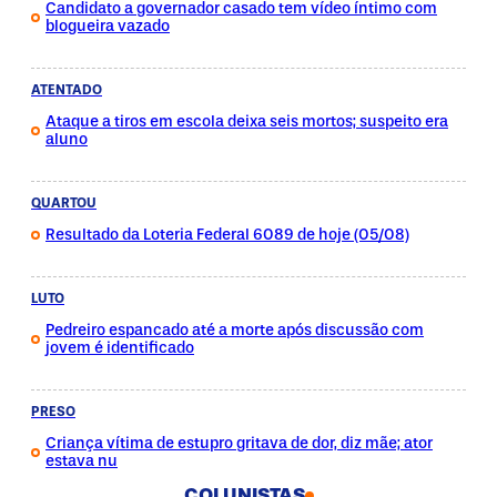
Candidato a governador casado tem vídeo íntimo com
blogueira vazado
ATENTADO
Ataque a tiros em escola deixa seis mortos; suspeito era
aluno
QUARTOU
Resultado da Loteria Federal 6089 de hoje (05/08)
LUTO
Pedreiro espancado até a morte após discussão com
jovem é identificado
PRESO
Criança vítima de estupro gritava de dor, diz mãe; ator
estava nu
COLUNISTAS