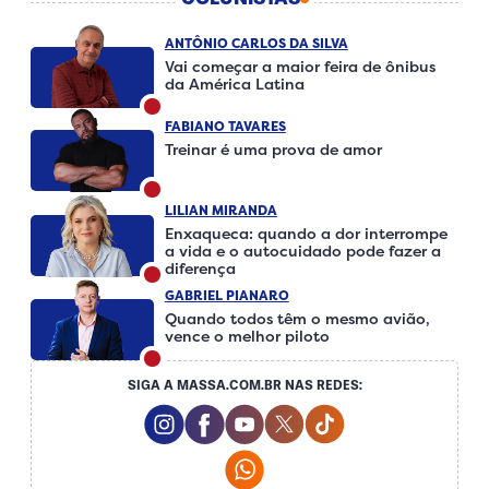
ANTÔNIO CARLOS DA SILVA
Vai começar a maior feira de ônibus
da América Latina
FABIANO TAVARES
Treinar é uma prova de amor
LILIAN MIRANDA
Enxaqueca: quando a dor interrompe
a vida e o autocuidado pode fazer a
diferença
GABRIEL PIANARO
Quando todos têm o mesmo avião,
vence o melhor piloto
SIGA A MASSA.COM.BR NAS REDES:
Instagram Social Media
Facebook Social Media
Youtube Social Media
Twitter Social Media
Tiktok Social Me
Whatsapp Social Media