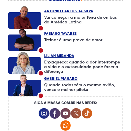
ANTÔNIO CARLOS DA SILVA
Vai começar a maior feira de ônibus
da América Latina
FABIANO TAVARES
Treinar é uma prova de amor
LILIAN MIRANDA
Enxaqueca: quando a dor interrompe
a vida e o autocuidado pode fazer a
diferença
GABRIEL PIANARO
Quando todos têm o mesmo avião,
vence o melhor piloto
SIGA A MASSA.COM.BR NAS REDES:
Instagram Social Media
Facebook Social Media
Youtube Social Media
Twitter Social Media
Tiktok Social Me
Whatsapp Social Media