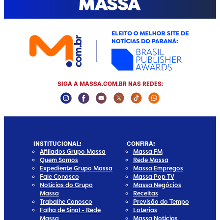
SIGA A MASSA.COM.BR NAS REDES:
Instagram Social Media
Facebook Social Media
Youtube Social Media
Twitter Social Media
Tiktok Social Media
Whatsapp Socia
INSTITUCIONAL!
CONFIRA!
Afiliados Grupo Massa
Massa FM
Quem Somos
Rede Massa
Expediente Grupo Massa
Massa Empregos
Fale Conosco
Massa Pop TV
Notícias do Grupo
Massa Negócios
Massa
Receitas
Trabalhe Conosco
Previsão do Tempo
Falha de Sinal - Rede
Loterias
Massa
Massa Notícias