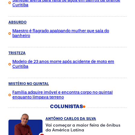
Sanepar alerta para falta de água em bairros da Grande
Curitiba
ABSURDO
Maestro é flagrado apalpando mulher que saía do
banheiro
TRISTEZA
Modelo de 23 anos morre após acidente de moto em
Curitiba
MISTÉRIO NO QUINTAL
Família adquire imóvel e encontra corpo no quintal
enquanto limpava terreno
COLUNISTAS
ANTÔNIO CARLOS DA SILVA
Vai começar a maior feira de ônibus
da América Latina