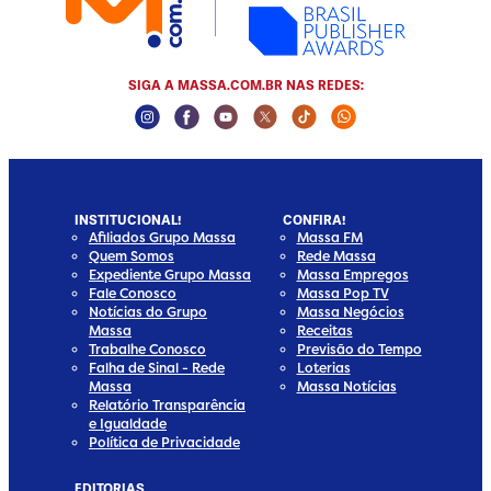
SIGA A MASSA.COM.BR NAS REDES:
Instagram Social Media
Facebook Social Media
Youtube Social Media
Twitter Social Media
Tiktok Social Media
Whatsapp Socia
INSTITUCIONAL!
CONFIRA!
Afiliados Grupo Massa
Massa FM
Quem Somos
Rede Massa
Expediente Grupo Massa
Massa Empregos
Fale Conosco
Massa Pop TV
Notícias do Grupo
Massa Negócios
Massa
Receitas
Trabalhe Conosco
Previsão do Tempo
Falha de Sinal - Rede
Loterias
Massa
Massa Notícias
Relatório Transparência
e Igualdade
Política de Privacidade
EDITORIAS