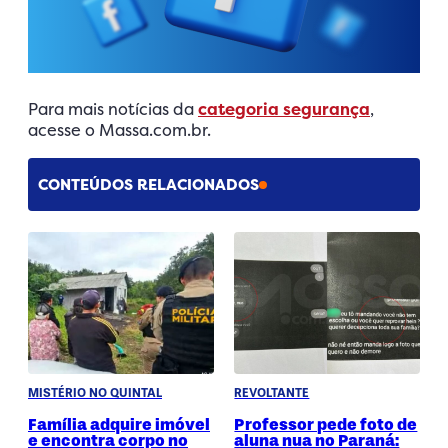
Para mais notícias da
categoria segurança
,
acesse o Massa.com.br.
CONTEÚDOS RELACIONADOS
MISTÉRIO NO QUINTAL
REVOLTANTE
Família adquire imóvel
Professor pede foto de
e encontra corpo no
aluna nua no Paraná: