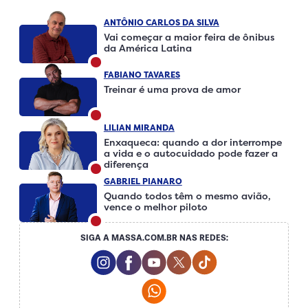
ANTÔNIO CARLOS DA SILVA
Vai começar a maior feira de ônibus
da América Latina
FABIANO TAVARES
Treinar é uma prova de amor
LILIAN MIRANDA
Enxaqueca: quando a dor interrompe
a vida e o autocuidado pode fazer a
diferença
GABRIEL PIANARO
Quando todos têm o mesmo avião,
vence o melhor piloto
SIGA A MASSA.COM.BR NAS REDES:
Instagram Social Media
Facebook Social Media
Youtube Social Media
Twitter Social Media
Tiktok Social Me
Whatsapp Social Media