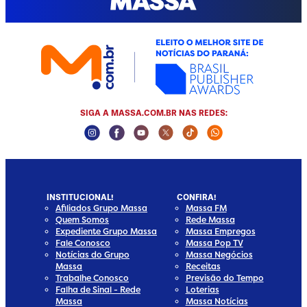
SIGA A MASSA.COM.BR NAS REDES:
Instagram Social Media
Facebook Social Media
Youtube Social Media
Twitter Social Media
Tiktok Social Media
Whatsapp Socia
INSTITUCIONAL!
CONFIRA!
Afiliados Grupo Massa
Massa FM
Quem Somos
Rede Massa
Expediente Grupo Massa
Massa Empregos
Fale Conosco
Massa Pop TV
Notícias do Grupo
Massa Negócios
Massa
Receitas
Trabalhe Conosco
Previsão do Tempo
Falha de Sinal - Rede
Loterias
Massa
Massa Notícias