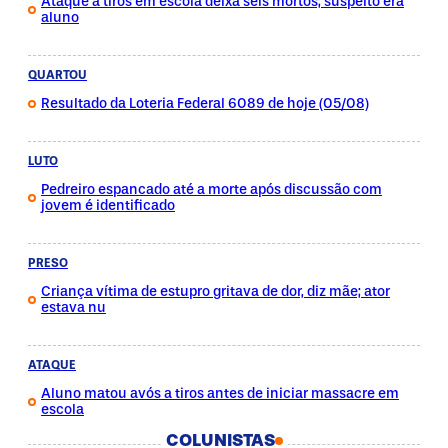
Ataque a tiros em escola deixa seis mortos; suspeito era
aluno
QUARTOU
Resultado da Loteria Federal 6089 de hoje (05/08)
LUTO
Pedreiro espancado até a morte após discussão com
jovem é identificado
PRESO
Criança vítima de estupro gritava de dor, diz mãe; ator
estava nu
ATAQUE
Aluno matou avós a tiros antes de iniciar massacre em
escola
COLUNISTAS