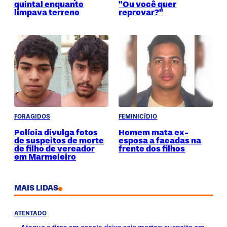
quintal enquanto
"Ou você quer
limpava terreno
reprovar?"
FORAGIDOS
FEMINICÍDIO
Polícia divulga fotos
Homem mata ex-
de suspeitos de morte
esposa a facadas na
de filho de vereador
frente dos filhos
em Marmeleiro
MAIS LIDAS
ATENTADO