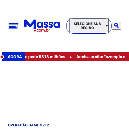
SELECIONE SUA REGIÃO
SELECIONE SUA
REGIÃO
•
 abusos e pede R$18 milhões
AGORA
Anvisa proíbe "ozempic natural"
OPERAÇÃO GAME OVER