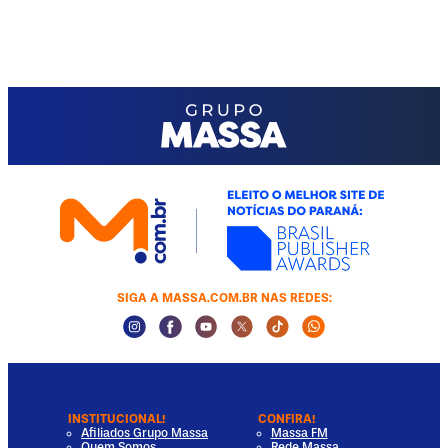
SIGA A MASSA.COM.BR NAS REDES:
Instagram Social Media
Facebook Social Media
Youtube Social Media
Twitter Social Media
Tiktok Social Media
Whatsapp Socia
INSTITUCIONAL!
CONFIRA!
Afiliados Grupo Massa
Massa FM
Quem Somos
Rede Massa