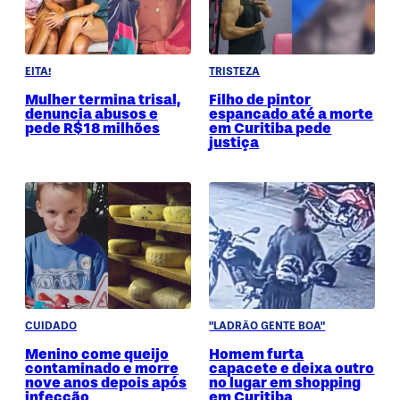
EITA!
TRISTEZA
Mulher termina trisal,
Filho de pintor
denuncia abusos e
espancado até a morte
pede R$18 milhões
em Curitiba pede
justiça
CUIDADO
"LADRÃO GENTE BOA"
Menino come queijo
Homem furta
contaminado e morre
capacete e deixa outro
nove anos depois após
no lugar em shopping
infecção
em Curitiba