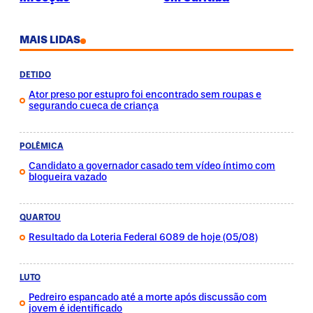
MAIS LIDAS
DETIDO
Ator preso por estupro foi encontrado sem roupas e
segurando cueca de criança
POLÊMICA
Candidato a governador casado tem vídeo íntimo com
blogueira vazado
QUARTOU
Resultado da Loteria Federal 6089 de hoje (05/08)
LUTO
Pedreiro espancado até a morte após discussão com
jovem é identificado