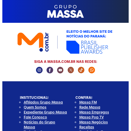
SIGA A MASSA.COM.BR NAS REDES:
Instagram Social Media
Facebook Social Media
Youtube Social Media
Twitter Social Media
Tiktok Social Media
Whatsapp Socia
INSTITUCIONAL!
CONFIRA!
Afiliados Grupo Massa
Massa FM
Quem Somos
Rede Massa
Expediente Grupo Massa
Massa Empregos
Fale Conosco
Massa Pop TV
Notícias do Grupo
Massa Negócios
Massa
Receitas