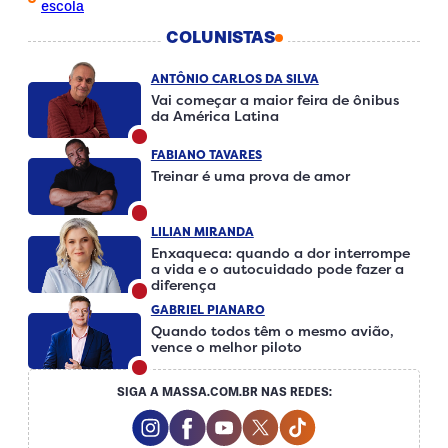
escola
COLUNISTAS
ANTÔNIO CARLOS DA SILVA
Vai começar a maior feira de ônibus
da América Latina
FABIANO TAVARES
Treinar é uma prova de amor
LILIAN MIRANDA
Enxaqueca: quando a dor interrompe
a vida e o autocuidado pode fazer a
diferença
GABRIEL PIANARO
Quando todos têm o mesmo avião,
vence o melhor piloto
SIGA A MASSA.COM.BR NAS REDES:
Instagram Social Media
Facebook Social Media
Youtube Social Media
Twitter Social Media
Tiktok Social Me