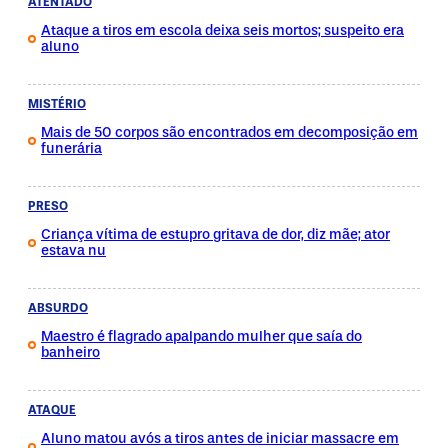
ATENTADO
Ataque a tiros em escola deixa seis mortos; suspeito era
aluno
MISTÉRIO
Mais de 50 corpos são encontrados em decomposição em
funerária
PRESO
Criança vítima de estupro gritava de dor, diz mãe; ator
estava nu
ABSURDO
Maestro é flagrado apalpando mulher que saía do
banheiro
ATAQUE
Aluno matou avós a tiros antes de iniciar massacre em