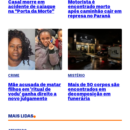
Casal morre em
Motorista é
acidente de caiaque
encontrado morto
na “Porta da Morte”
após caminhão cair em
represa no Paraná
CRIME
MISTÉRIO
Mãe acusada de matar
Mais de 50 corpos são
filhos em 'ritual de
encontrados em
vodu' ganha direito a
decomposição em
novo julgamento
funerária
MAIS LIDAS