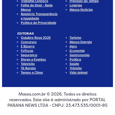
Trabalhe Conosco
Previsão do Tempo
Falha de Sinal - Rede
Loterias
Massa
Massa Notícias
Relatório Transparência
e Igualdade
Política de Privacidade
EDITORIAS
Outubro Rosa 2025
Turismo
Concursos
Massa Energia
É Bizarro
Agro
Fofocas
Economia
Segurança
Gastronomia
Shows e Eventos
Política
Televisão
Saúde
Tá Barato
Trânsito
Tempo e Clima
Vida Animal
Massa.com.br © 2026. Todos os direitos
edia
 Media
ial Media
ocial Media
reservados. Este site é administrado por PORTAL
dia
cial Media
PARANA NEWS LTDA - CNPJ: 23.473.535/0001-85